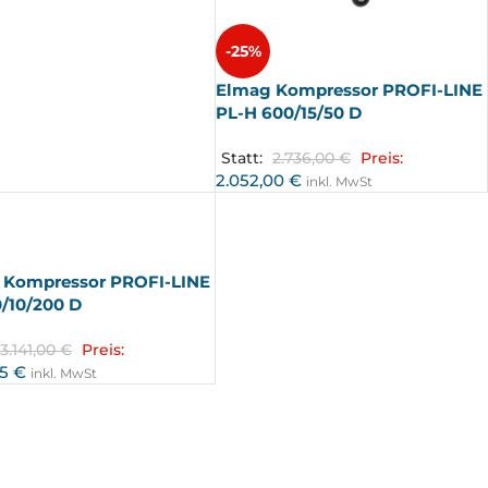
-25%
Elmag Kompressor PROFI-LINE
PL-H 600/15/50 D
Statt:
2.736,00
€
Preis:
2.052,00
€
inkl. MwSt
 Kompressor PROFI-LINE
/10/200 D
3.141,00
€
Preis:
75
€
inkl. MwSt