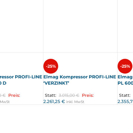
-25%
-25%
essor PROFI-LINE
Elmag Kompressor PROFI-LINE
Elmag
0 D
‘VERZINKT’
PL 600
00
€
Preis:
Statt:
3.015,00
€
Preis:
Statt:
2.261,25
€
2.355,
. MwSt
inkl. MwSt