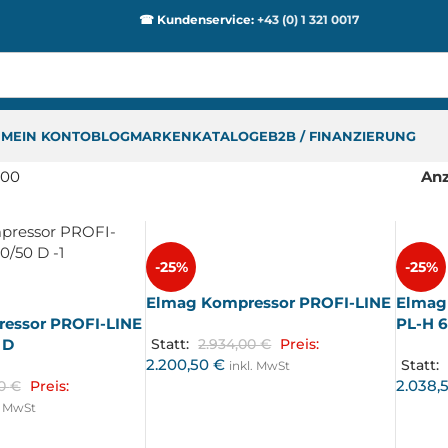
☎ Kundenservice:
+43 (0) 1 321 0017
P
MEIN KONTO
BLOG
MARKEN
KATALOGE
B2B / FINANZIERUNG
400
An
-25%
-25%
Elmag Kompressor PROFI-LINE
Elmag
essor PROFI-LINE
PL-H 6
 D
Statt:
2.934,00
€
Preis:
2.200,50
€
Statt:
inkl. MwSt
2.038,
00
€
Preis:
. MwSt