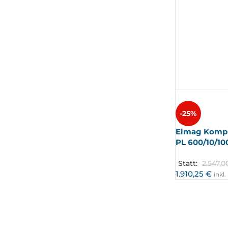
-25%
Elmag Kompr
PL 600/10/10
Statt:
2.547,
1.910,25
€
inkl