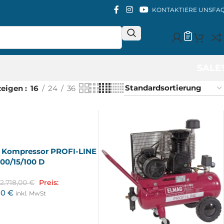
KONTAKTIERE UNS
FA
SALE
zeigen
16
24
36
 Kompressor PROFI-LINE
00/15/100 D
2.718,00
€
Preis:
50
€
inkl. MwSt