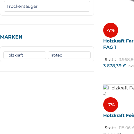
Trockensauger
-7%
MARKEN
Holzkraft F
FAG 1
Holzkraft
Trotec
Statt:
3.958,
3.678,39
€
ink
-7%
Holzkraft Fein
Statt:
118,06