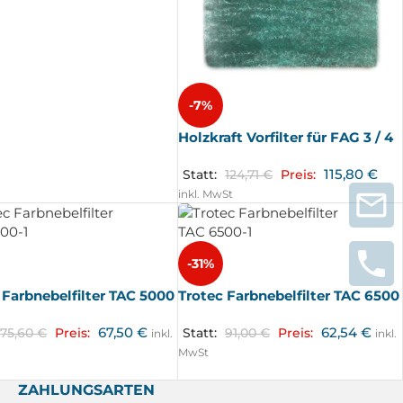
-7%
Holzkraft Vorfilter für FAG 3 / 4
115,80
€
Statt:
124,71
€
Preis:
inkl. MwSt
-31%
 Farbnebelfilter TAC 5000
Trotec Farbnebelfilter TAC 6500
67,50
€
62,54
€
75,60
€
Preis:
Statt:
91,00
€
Preis:
inkl.
inkl.
MwSt
ZAHLUNGSARTEN