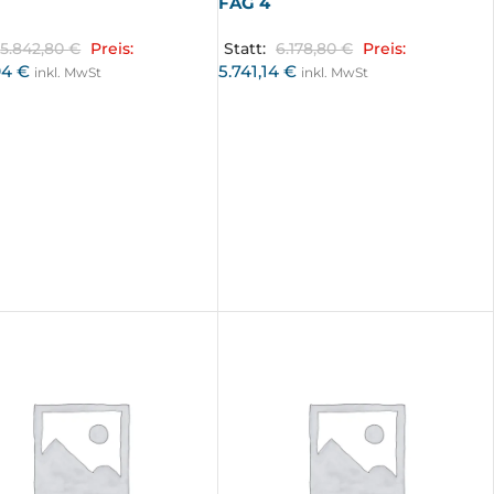
FAG 4
5.842,80
€
Preis:
Statt:
6.178,80
€
Preis:
94
€
5.741,14
€
inkl. MwSt
inkl. MwSt