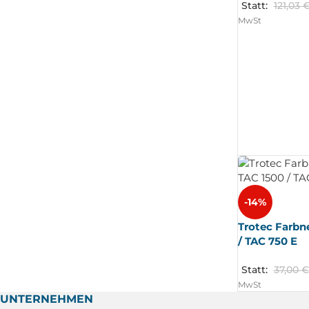
Statt:
121,03
MwSt
-14%
Trotec Farbne
/ TAC 750 E
Statt:
37,00
€
MwSt
UNTERNEHMEN