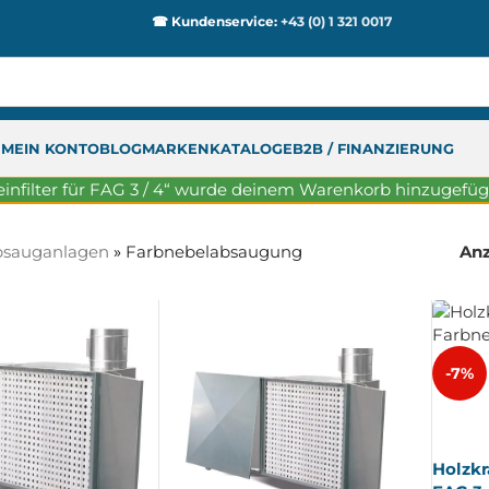
☎ Kundenservice:
+43 (0) 1 321 0017
P
MEIN KONTO
BLOG
MARKEN
KATALOGE
B2B / FINANZIERUNG
einfilter für FAG 3 / 4“ wurde deinem Warenkorb hinzugefüg
sauganlagen
»
Farbnebelabsaugung
An
-7%
AUSV
ERKA
UFT
Holzk