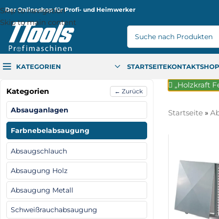
Skip to navigation
Der Onlineshop für Profi- und Heimwerker
Skip to main content
KATEGORIEN
STARTSEITE
KONTAKT
SHO
„Holzkraft F
Kategorien
← Zurück
Absauganlagen
Startseite
»
Ab
Farbnebelabsaugung
Absaugschlauch
Absaugung Holz
Absaugung Metall
Schweißrauchabsaugung