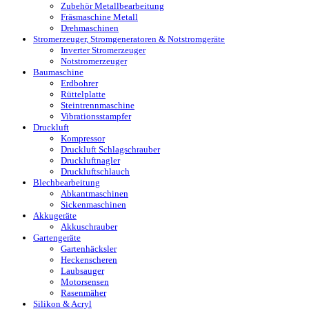
Zubehör Metallbearbeitung
Fräsmaschine Metall
Drehmaschinen
Stromerzeuger, Stromgeneratoren & Notstromgeräte
Inverter Stromerzeuger
Notstromerzeuger
Baumaschine
Erdbohrer
Rüttelplatte
Steintrennmaschine
Vibrationsstampfer
Druckluft
Kompressor
Druckluft Schlagschrauber
Druckluftnagler
Druckluftschlauch
Blechbearbeitung
Abkantmaschinen
Sickenmaschinen
Akkugeräte
Akkuschrauber
Gartengeräte
Gartenhäcksler
Heckenscheren
Laubsauger
Motorsensen
Rasenmäher
Silikon & Acryl