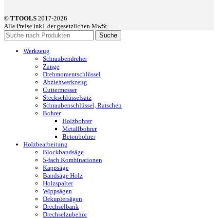
© TTOOLS
2017-2026
Alle Preise inkl. der gesetzlichen MwSt.
Suche
Werkzeug
Schraubendreher
Zange
Drehmomentschlüssel
Abziehwerkzeug
Cuttermesser
Steckschlüsselsatz
Schraubenschlüssel, Ratschen
Bohrer
Holzbohrer
Metallbohrer
Betonbohrer
Holzbearbeitung
Blockbandsäge
5-fach Kombinationen
Kappsäge
Bandsäge Holz
Holzspalter
Wippsägen
Dekupiersägen
Drechselbank
Drechselzubehör