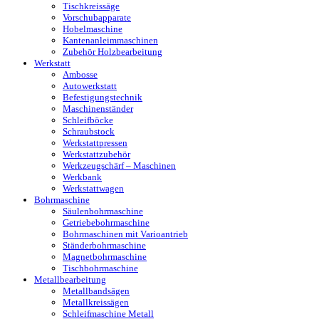
Tischkreissäge
Vorschubapparate
Hobelmaschine
Kantenanleimmaschinen
Zubehör Holzbearbeitung
Werkstatt
Ambosse
Autowerkstatt
Befestigungstechnik
Maschinenständer
Schleifböcke
Schraubstock
Werkstattpressen
Werkstattzubehör
Werkzeugschärf – Maschinen
Werkbank
Werkstattwagen
Bohrmaschine
Säulenbohrmaschine
Getriebebohrmaschine
Bohrmaschinen mit Varioantrieb
Ständerbohrmaschine
Magnetbohrmaschine
Tischbohrmaschine
Metallbearbeitung
Metallbandsägen
Metallkreissägen
Schleifmaschine Metall