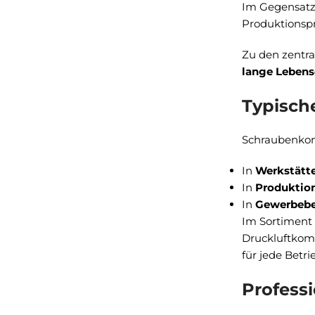
Im Gegensatz 
Produktionsp
Zu den zentra
lange Leben
Typisch
Schraubenkom
In
Werkstätt
In
Produktio
In
Gewerbebe
Im Sortiment
Druckluftkomp
für jede Betri
Profess