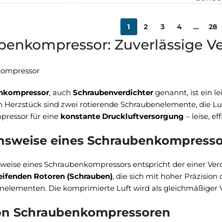
1
2
3
4
…
28
benkompressor: Zuverlässige Ve
nkompressor
, auch
Schraubenverdichter
genannt, ist ein l
in Herzstück sind zwei rotierende Schraubenelemente, die L
pressor für eine
konstante Druckluftversorgung
– leise, e
nsweise eines Schraubenkompresso
weise eines Schraubenkompressors entspricht der einer Ver
eifenden Rotoren (Schrauben)
, die sich mit hoher Präzisio
nelementen. Die komprimierte Luft wird als gleichmäßige
on Schraubenkompressoren