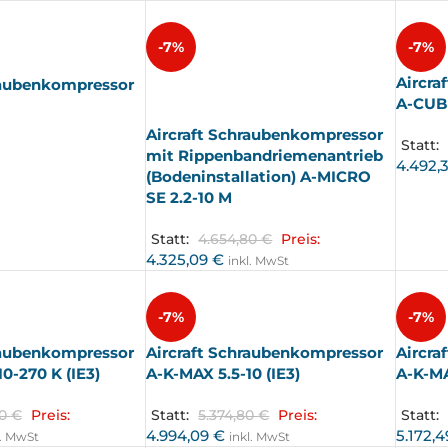
-7%
-7%
Aircra
raubenkompressor
AUSV
ERKA
A-CUBE
UFT
Aircraft Schraubenkompressor
Statt:
mit Rippenbandriemenantrieb
4.492,
(Bodeninstallation) A-MICRO
SE 2.2-10 M
Statt:
4.654,80
€
Preis:
4.325,09
€
inkl. MwSt
-7%
-7%
raubenkompressor
Aircraft Schraubenkompressor
Aircra
0-270 K (IE3)
A-K-MAX 5.5-10 (IE3)
A-K-MA
80
€
Preis:
Statt:
5.374,80
€
Preis:
Statt:
4.994,09
€
5.172,
l. MwSt
inkl. MwSt