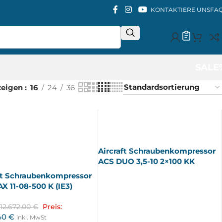
KONTAKTIERE UNS
FA
SALE
zeigen
16
24
36
AUSV
ERKA
UFT
Aircraft Schraubenkompressor
ACS DUO 3,5-10 2×100 KK
ft Schraubenkompressor
X 11-08-500 K (IE3)
12.672,00
€
Preis:
,40
€
inkl. MwSt