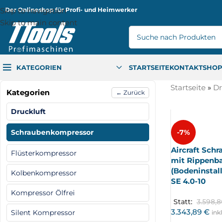
Skip to navigation
Der Onlineshop für Profi- und Heimwerker
Skip to main content
KATEGORIEN
STARTSEITE
KONTAKT
SHO
Startseite
»
Dr
Kategorien
← Zurück
Druckluft
Schraubenkompressor
-7%
Aircraft Sch
Flüsterkompressor
mit Rippenb
(Bodeninstal
Kolbenkompressor
SE 4.0-10
Kompressor Ölfrei
Statt:
3.598,
3.343,89
€
Silent Kompressor
ink