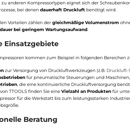
zu anderen Kompressortypen eignet sich der Schraubenkomp
rozesse, bei denen
dauerhaft Druckluft
benötigt wird.
len Vorteilen zählen der
gleichmäßige Volumenstrom
ohne
sdauer bei geringem Wartungsaufwand
.
e Einsatzgebiete
pressoren kommen zum Beispiel in folgenden Bereichen z
en
zur Versorgung von Druckluftwerkzeugen (z.B.
Druckluft-
nsbetrieben
für pneumatische Steuerungen und Maschinen,
trieben
, die eine kontinuierliche Druckluftversorgung benöt
 von TTOOLS finden Sie eine
Vielzahl an Produkten
für unt
ressor für die Werkstatt bis zum leistungsstarken Industri
ebsgröße.
ionelle Beratung