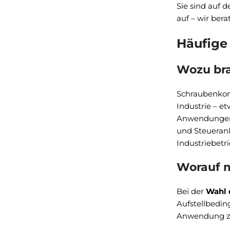
Sie sind auf 
auf – wir ber
Häufige
Wozu br
Schraubenkomp
Industrie – e
Anwendungen 
und Steueranl
Industriebetr
Worauf m
Bei der
Wahl 
Aufstellbedin
Anwendung zu