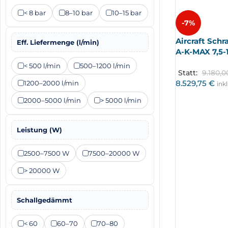
< 8 bar
8–10 bar
10–15 bar
-7%
Aircraft Sch
Eff. Liefermenge (l/min)
A-K-MAX 7,5-1
< 500 l/min
500–1200 l/min
Statt:
9.180,
8.529,75
€
1200–2000 l/min
ink
2000–5000 l/min
> 5000 l/min
Leistung (W)
2500–7500 W
7500–20000 W
> 20000 W
Schallgedämmt
< 60
60–70
70–80