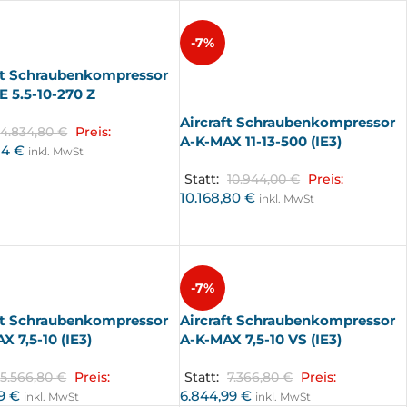
-7%
ft Schraubenkompressor
AUSV
ERKA
 5.5-10-270 Z
UFT
Aircraft Schraubenkompressor
4.834,80
€
Preis:
A-K-MAX 11-13-500 (IE3)
34
€
inkl. MwSt
Statt:
10.944,00
€
Preis:
10.168,80
€
inkl. MwSt
-7%
ft Schraubenkompressor
Aircraft Schraubenkompressor
X 7,5-10 (IE3)
A-K-MAX 7,5-10 VS (IE3)
5.566,80
€
Preis:
Statt:
7.366,80
€
Preis:
49
€
6.844,99
€
inkl. MwSt
inkl. MwSt