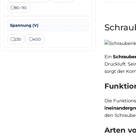
80–90
Schrau
Spannung (V)
230
400
Ein
Schraube
Druckluft. Se
sorgt der Kom
Funktio
Die Funktions
ineinandergr
den Schraube
Arten v