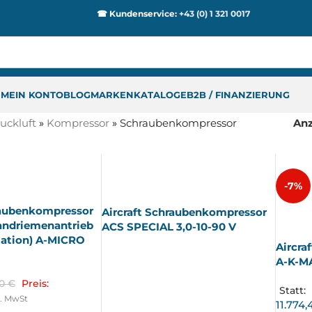
☎ Kundenservice:
+43 (0) 1 321 0017
P
MEIN KONTO
BLOG
MARKEN
KATALOGE
B2B / FINANZIERUNG
uckluft
»
Kompressor
»
Schraubenkompressor
An
AUSV
-7%
ERKA
UFT
raubenkompressor
Aircraft Schraubenkompressor
AUSV
ERKA
andriemenantrieb
ACS SPECIAL 3,0-10-90 V
UFT
lation) A-MICRO
Aircra
A-K-MA
80
€
Preis:
Statt:
l. MwSt
11.774