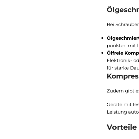
Ölgeschm
Bei Schraube
Ölgeschmier
punkten mit h
Ölfreie Komp
Elektronik- o
für starke Da
Kompress
Zudem gibt e
Geräte mit fe
Leistung auto
Vorteil