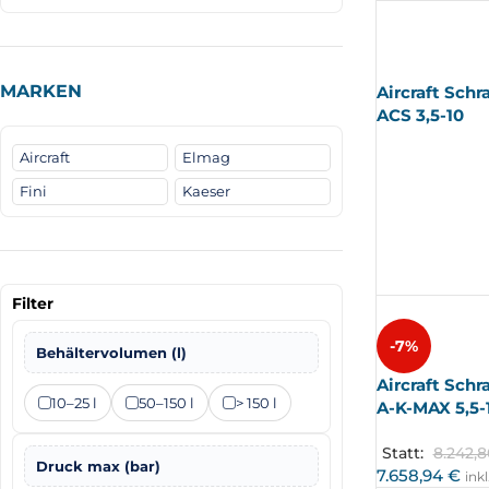
AUSV
ERKA
UFT
MARKEN
Aircraft Sch
ACS 3,5-10
Aircraft
Elmag
Fini
Kaeser
Filter
-7%
Behältervolumen (l)
Aircraft Sch
10–25 l
50–150 l
> 150 l
A-K-MAX 5,5-1
Statt:
8.242,
Druck max (bar)
7.658,94
€
ink