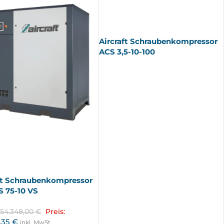
AUSV
ERKA
UFT
Aircraft Schraubenkompressor
ACS 3,5-10-100
ft Schraubenkompressor
 75-10 VS
54.348,00
€
Preis:
,35
€
inkl. MwSt