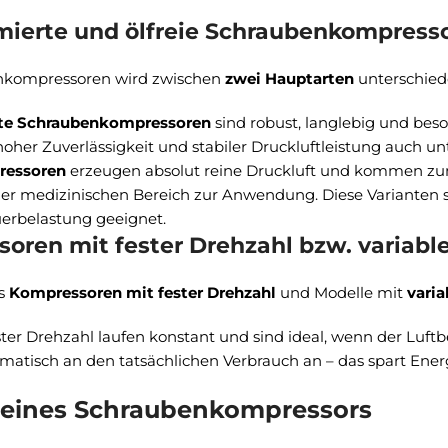
ierte und ölfreie Schraubenkompress
nkompressoren wird zwischen
zwei Hauptarten
unterschied
te Schraubenkompressoren
sind robust, langlebig und beso
oher Zuverlässigkeit und stabiler Druckluftleistung auch u
ressoren
erzeugen absolut reine Druckluft und kommen zum 
der medizinischen Bereich zur Anwendung. Diese Varianten s
uerbelastung geeignet.
oren mit fester Drehzahl bzw. variabl
s
Kompressoren mit fester Drehzahl
und Modelle mit
varia
ster Drehzahl laufen konstant und sind ideal, wenn der Luftb
matisch an den tatsächlichen Verbrauch an – das spart Ener
e eines Schraubenkompressors