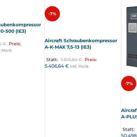
-7%
raubenkompressor
AUSV
ERKA
0-500 (IE3)
UFT
Aircraft Schraubenkompressor
00
€
Preis:
A-K-MAX 7,5-13 (IE3)
l. MwSt
Statt:
5.818,80
€
Preis:
5.406,64
€
inkl. MwSt
-7%
AUSV
ERKA
UFT
Aircra
A-PLUS
Statt:
50.498