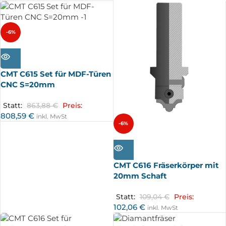
-6%
AUSV
ERKA
UFT
CMT C615 Set für MDF-Türen
CNC S=20mm
Statt:
863,88
€
Preis:
808,59
€
inkl. MwSt
-6%
AUSV
ERKA
UFT
CMT C616 Fräserkörper mit
20mm Schaft
Statt:
109,04
€
Preis:
102,06
€
inkl. MwSt