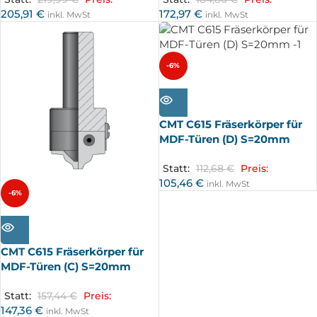
205,91
€
172,97
€
inkl. MwSt
inkl. MwSt
-6%
AUSV
ERKA
UFT
CMT C615 Fräserkörper für
MDF-Türen (D) S=20mm
Statt:
112,68
€
Preis:
105,46
€
inkl. MwSt
-6%
AUSV
ERKA
UFT
CMT C615 Fräserkörper für
MDF-Türen (C) S=20mm
Statt:
157,44
€
Preis:
147,36
€
inkl. MwSt