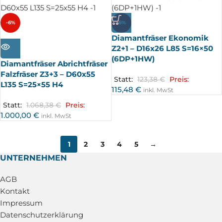
-6%
-6%
Diamantfräser Ekonomik
AUSV
ERKA
Z2+1 – D16x26 L85 S=16×50
UFT
(6DP+1HW)
Diamantfräser Abrichtfräser
Falzfräser Z3+3 – D60x55
Statt:
123,38
€
Preis:
L135 S=25×55 H4
115,48
€
inkl. MwSt
Statt:
1.068,38
€
Preis:
1.000,00
€
inkl. MwSt
1
2
3
4
5
→
UNTERNEHMEN
AGB
Kontakt
Impressum
Datenschutzerklärung