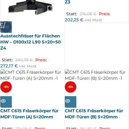
Z3
Statt:
216,08
€
Preis:
202,25
€
inkl. MwSt
-6%
Ausstechfräser für Flächen
HW – D100x12 L90 S=20×50
Z4
Statt:
290,78
€
Preis:
272,17
€
inkl. MwSt
-6%
-6%
AUSV
AUSV
ERKA
ERKA
UFT
UFT
CMT C615 Fräserkörper für
CMT C615 Fräserkörper für
MDF-Türen (A) S=20mm
MDF-Türen (B) S=20mm
Statt:
219,99
€
Preis:
Statt:
184,80
€
Preis: