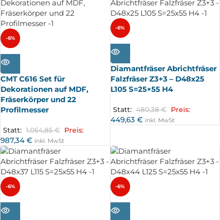
-6%
-6%
AUSV
ERKA
AUSV
UFT
ERKA
UFT
Diamantfräser Abrichtfräser
CMT C616 Set für
Falzfräser Z3+3 – D48x25
Dekorationen auf MDF,
L105 S=25×55 H4
Fräserkörper und 22
Profilmesser
Statt:
480,38
€
Preis:
449,63
€
inkl. MwSt
Statt:
1.054,85
€
Preis:
987,34
€
inkl. MwSt
-6%
-6%
AUSV
AUSV
ERKA
ERKA
UFT
UFT