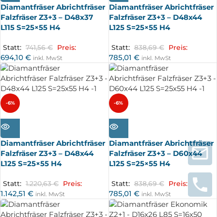
Diamantfräser Abrichtfräser
Diamantfräser Abrichtfräser
Falzfräser Z3+3 – D48x37
Falzfräser Z3+3 – D48x44
L115 S=25×55 H4
L125 S=25×55 H4
Statt:
741,56
€
Preis:
Statt:
838,69
€
Preis:
694,10
€
785,01
€
inkl. MwSt
inkl. MwSt
-6%
-6%
AUSV
AUSV
ERKA
ERKA
UFT
UFT
Diamantfräser Abrichtfräser
Diamantfräser Abrichtfräser
Falzfräser Z3+3 – D48x44
Falzfräser Z3+3 – D60x44
L125 S=25×55 H4
L125 S=25×55 H4
Statt:
1.220,63
€
Preis:
Statt:
838,69
€
Preis:
1.142,51
€
785,01
€
inkl. MwSt
inkl. MwSt