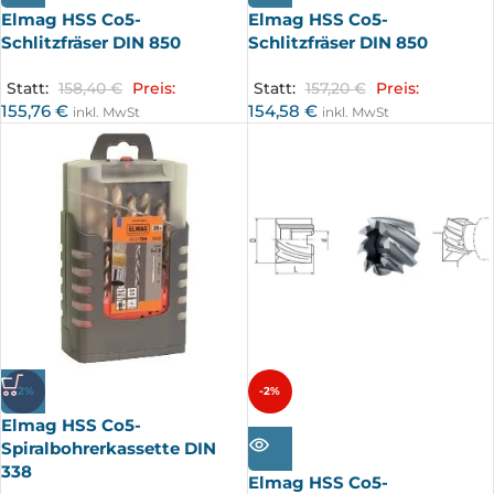
Elmag HSS Co5-
Elmag HSS Co5-
Schlitzfräser DIN 850
Schlitzfräser DIN 850
Statt:
158,40
€
Preis:
Statt:
157,20
€
Preis:
155,76
€
154,58
€
inkl. MwSt
inkl. MwSt
-2%
-2%
Elmag HSS Co5-
AUSV
ERKA
Spiralbohrerkassette DIN
UFT
338
Elmag HSS Co5-