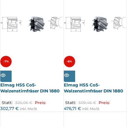
-7%
-6%
AUSV
AUSV
ERKA
ERKA
UFT
UFT
Elmag HSS Co5-
Elmag HSS Co5-
Walzenstirnfräser DIN 1880
Walzenstirnfräser DIN 1880
Statt:
326,06
€
Preis:
Statt:
509,46
€
Preis:
302,77
€
476,71
€
inkl. MwSt
inkl. MwSt