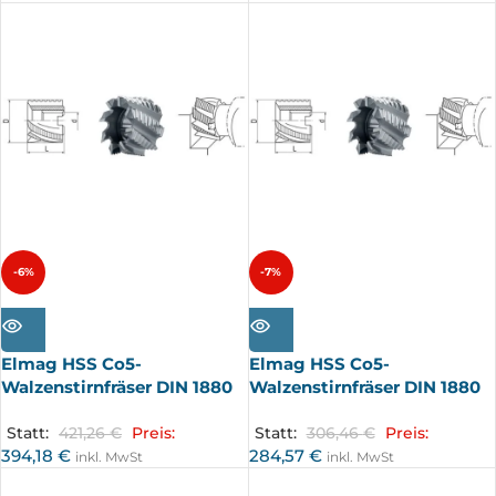
-6%
-7%
AUSV
AUSV
ERKA
ERKA
UFT
UFT
Elmag HSS Co5-
Elmag HSS Co5-
Walzenstirnfräser DIN 1880
Walzenstirnfräser DIN 1880
Statt:
421,26
€
Preis:
Statt:
306,46
€
Preis:
394,18
€
284,57
€
inkl. MwSt
inkl. MwSt