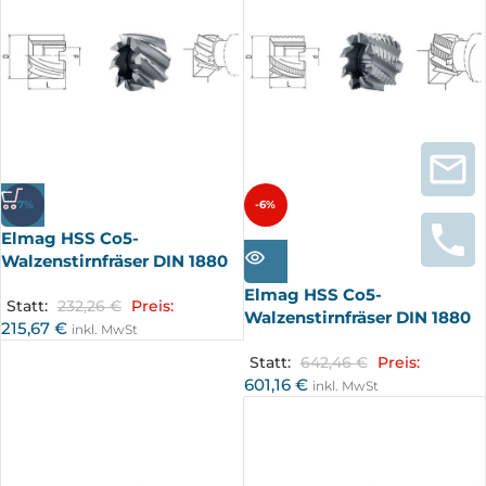
-7%
-6%
Elmag HSS Co5-
AUSV
ERKA
Walzenstirnfräser DIN 1880
UFT
Elmag HSS Co5-
Statt:
232,26
€
Preis:
Walzenstirnfräser DIN 1880
215,67
€
inkl. MwSt
Statt:
642,46
€
Preis:
601,16
€
inkl. MwSt