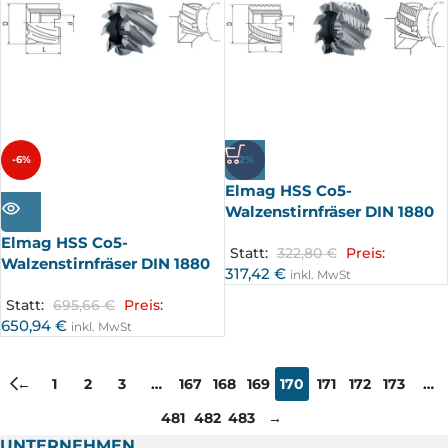
-6%
-2%
Elmag HSS Co5-
AUSV
ERKA
Walzenstirnfräser DIN 1880
UFT
Elmag HSS Co5-
Statt:
322,80
€
Preis:
Walzenstirnfräser DIN 1880
317,42
€
inkl. MwSt
Statt:
695,66
€
Preis:
650,94
€
inkl. MwSt
←
1
2
3
…
167
168
169
170
171
172
173
…
481
482
483
→
UNTERNEHMEN