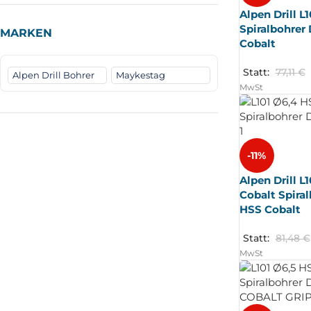
Alpen Drill L
Spiralbohrer
MARKEN
Cobalt
Statt:
77,11
€
Alpen Drill Bohrer
Maykestag
MwSt
-11%
Alpen Drill L
Cobalt Spira
HSS Cobalt
Statt:
81,48
€
MwSt