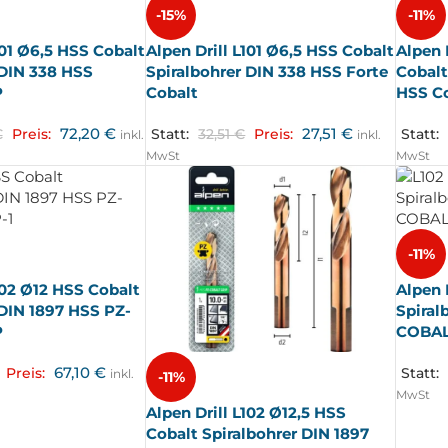
-15%
-11%
101 Ø6,5 HSS Cobalt
Alpen Drill L101 Ø6,5 HSS Cobalt
Alpen 
 DIN 338 HSS
Spiralbohrer DIN 338 HSS Forte
Cobalt
P
Cobalt
HSS C
72,20
€
27,51
€
€
Preis:
Statt:
32,51
€
Preis:
Statt:
inkl.
inkl.
MwSt
MwSt
-11%
102 Ø12 HSS Cobalt
Alpen 
 DIN 1897 HSS PZ-
Spiral
P
COBAL
67,10
€
Preis:
Statt:
inkl.
-11%
MwSt
Alpen Drill L102 Ø12,5 HSS
Cobalt Spiralbohrer DIN 1897