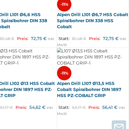
-11%
Drill L101 Ø6,6 HSS
Alpen Drill L101 Ø6,7 HSS Cobalt
 Spiralbohrer DIN 338
Spiralbohrer DIN 338 HSS
obalt
Cobalt
72,75
€
72,75
€
81,48
€
Preis:
Statt:
81,48
€
Preis:
inkl.
inkl.
MwSt
-11%
Drill L102 Ø13 HSS Cobalt
Alpen Drill L107 Ø13,5 HSS
bohrer DIN 1897 HSS PZ-
Cobalt Spiralbohrer DIN 1897
T GRIP
HSS PZ-COBALT GRIP
54,62
€
56,41
€
61,17
€
Preis:
Statt:
63,17
€
Preis:
inkl.
inkl.
MwSt