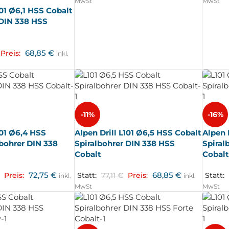
MwSt
MwSt
101 Ø6,1 HSS Cobalt
 DIN 338 HSS
68,85
€
Preis:
inkl.
-11%
-16%
101 Ø6,4 HSS
Alpen Drill L101 Ø6,5 HSS Cobalt
Alpen 
lbohrer DIN 338
Spiralbohrer DIN 338 HSS
Spiral
Cobalt
Cobal
72,75
€
68,85
€
Preis:
Statt:
77,11
€
Preis:
Statt:
inkl.
inkl.
MwSt
MwSt