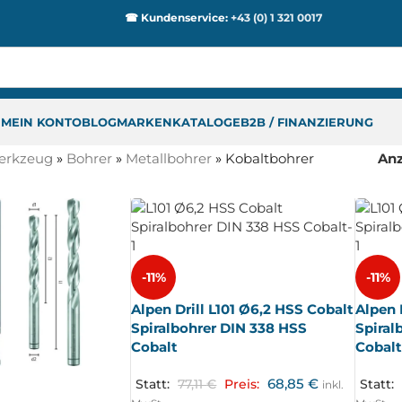
☎ Kundenservice:
+43 (0) 1 321 0017
P
MEIN KONTO
BLOG
MARKEN
KATALOGE
B2B / FINANZIERUNG
erkzeug
»
Bohrer
»
Metallbohrer
»
Kobaltbohrer
An
-11%
-11%
Alpen Drill L101 Ø6,2 HSS Cobalt
Alpen 
Spiralbohrer DIN 338 HSS
Spiral
Cobalt
Cobal
68,85
€
Statt:
77,11
€
Preis:
Statt:
inkl.