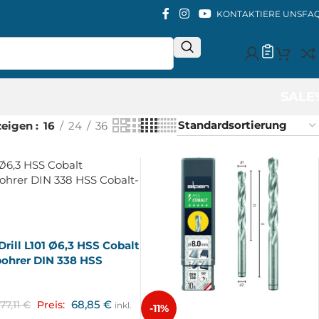
KONTAKTIERE UNS
FA
SALE
zeigen
16
24
36
Drill L101 Ø6,3 HSS Cobalt
bohrer DIN 338 HSS
t
68,85
€
77,11
€
Preis:
inkl.
-11%