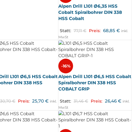
Alpen Drill L101 Ø6,35 HSS
Cobalt Spiralbohrer DIN 338
HSS Cobalt
68,85
€
Statt:
77,11
€
Preis:
inkl.
MwSt
-16%
Drill L101 Ø6,5 HSS Cobalt
Alpen Drill L101 Ø6,5 HSS Cobalt
bohrer DIN 338 HSS
Spiralbohrer DIN 338 HSS
t
COBALT GRIP
25,70
€
26,46
€
30,70
€
Preis:
Statt:
31,46
€
Preis:
inkl.
inkl.
MwSt