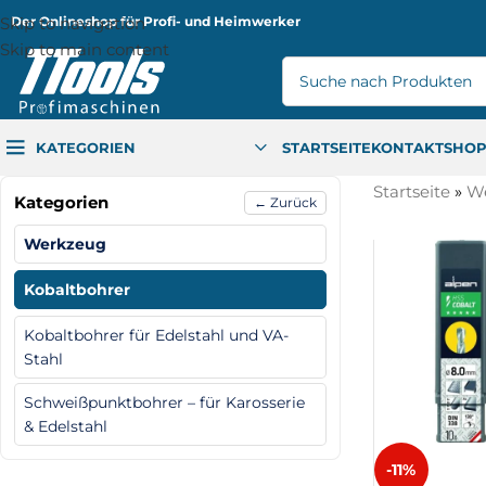
Skip to navigation
Der Onlineshop für Profi- und Heimwerker
Skip to main content
KATEGORIEN
STARTSEITE
KONTAKT
SHO
Startseite
»
W
Kategorien
← Zurück
Werkzeug
Kobaltbohrer
Kobaltbohrer für Edelstahl und VA-
Stahl
Schweißpunktbohrer – für Karosserie
& Edelstahl
-11%