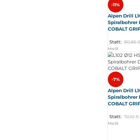
-11%
Alpen Drill L
Spiralbohrer
COBALT GRI
Statt:
80,86
MwSt
-7%
Alpen Drill L
Spiralbohrer
COBALT GRI
Statt:
72,10
€
MwSt