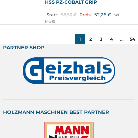
HSS PZ-COBALT GRIP
52,26
€
Statt:
58,53
€
Preis:
inkl.
MwSt
1
2
3
4
…
54
PARTNER SHOP
HOLZMANN MASCHINEN BEST PARTNER