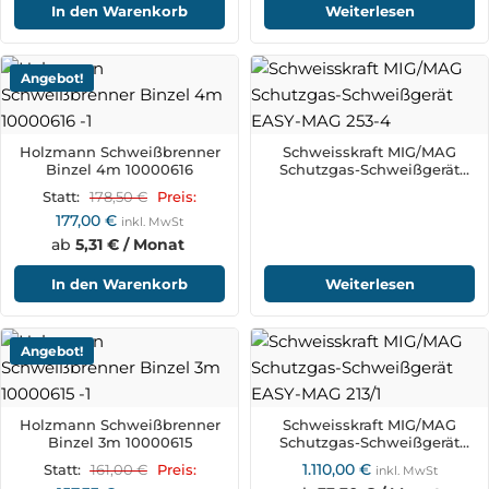
In den Warenkorb
Weiterlesen
Angebot!
Holzmann Schweißbrenner
Schweisskraft MIG/MAG
Binzel 4m 10000616
Schutzgas-Schweißgerät
EASY-MAG 253-4
178,50
€
Statt:
Preis:
177,00
€
inkl. MwSt
ab
5,31 € / Monat
In den Warenkorb
Weiterlesen
Angebot!
Holzmann Schweißbrenner
Schweisskraft MIG/MAG
Binzel 3m 10000615
Schutzgas-Schweißgerät
EASY-MAG 213/1
1.110,00
€
161,00
€
Statt:
Preis:
inkl. MwSt