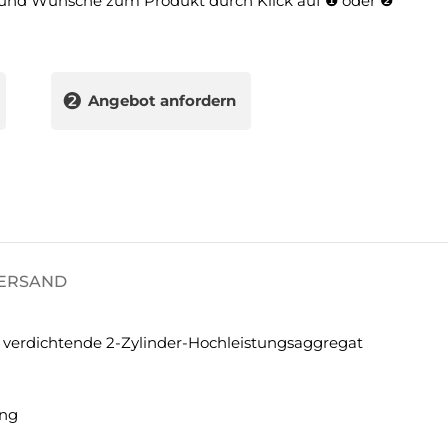
und Wünsche zum Produkt durch Klick auf ❶ oder ❷
❷
Angebot anfordern
VERSAND
g verdichtende 2-Zylinder-Hochleistungsaggregat
ung