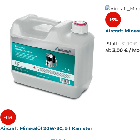
-16%
Aircraft Miner
Statt:
31,90
€
ab
3,00 € / M
-11%
Aircraft Mineralöl 20W-30, 5 l Kanister