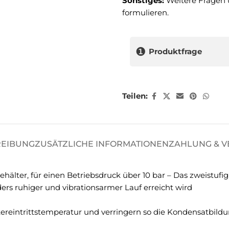
Sonstiges:
Weitere Fragen 
formulieren.
❶
Produktfrage
Teilen:
REIBUNG
ZUSÄTZLICHE INFORMATIONEN
ZAHLUNG & 
lter, für einen Betriebsdruck über 10 bar – Das zweistufi
ers ruhiger und vibrationsarmer Lauf erreicht wird
tereintrittstemperatur und verringern so die Kondensatbild