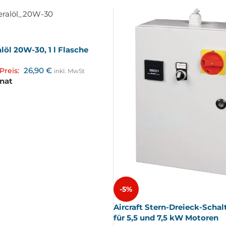
alöl 20W-30, 1 l Flasche
26,90
€
Preis:
inkl. MwSt
onat
-5%
Aircraft Stern-Dreieck-Schal
für 5,5 und 7,5 kW Motoren