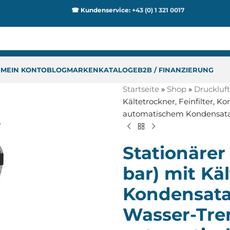
☎ Kundenservice:
+43 (0) 1 321 0017
P
MEIN KONTO
BLOG
MARKEN
KATALOGE
B2B / FINANZIERUNG
Startseite
»
Shop
»
Druckluft
Kältetrockner, Feinfilter, 
automatischem Kondensata
Stationärer
bar) mit Käl
Kondensatau
Wasser-Tr