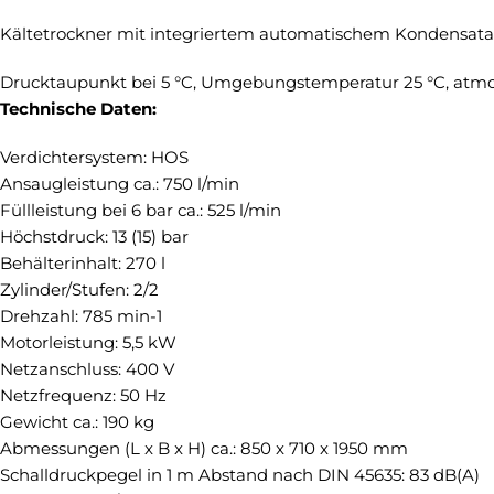
Kältetrockner mit integriertem automatischem Kondensatab
Drucktaupunkt bei 5 °C, Umgebungstemperatur 25 °C, atmo
Technische Daten:
Verdichtersystem: HOS
Ansaugleistung ca.: 750 l/min
Füllleistung bei 6 bar ca.: 525 l/min
Höchstdruck: 13 (15) bar
Behälterinhalt: 270 l
Zylinder/Stufen: 2/2
Drehzahl: 785 min-1
Motorleistung: 5,5 kW
Netzanschluss: 400 V
Netzfrequenz: 50 Hz
Gewicht ca.: 190 kg
Abmessungen (L x B x H) ca.: 850 x 710 x 1950 mm
Schalldruckpegel in 1 m Abstand nach DIN 45635: 83 dB(A)