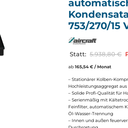
automatis
Kondensata
753/270/15 
Statt:
5.938,80
€
P
ab
165,54 € / Monat
– Stationärer Kolben-Kompr
Hochleistungsaggregat aus 
– Solide Profi-Qualität für
– Serienmäßig mit Kältetro
Feinfilter, automatischem 
Öl-Wasser-Trennung
– Innen und außen feuerverz
Durchrostung