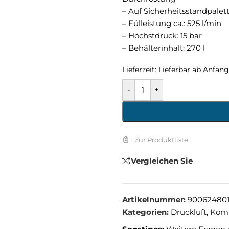
– Auf Sicherheitsstandpale
– Fülleistung ca.: 525 l/min
– Höchstdruck: 15 bar
– Behälterinhalt: 270 l
Lieferzeit:
Lieferbar ab Anfan
-
+
+ Zur Produktliste
Vergleichen Sie
Artikelnummer:
900624801
Kategorien:
Druckluft
,
Komp