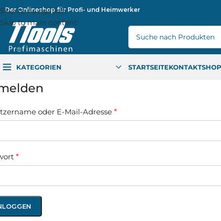
Skip to navigation
Der Onlineshop für Profi- und Heimwerker
Skip to main content
KATEGORIEN
STARTSEITE
KONTAKT
SHO
melden
tzername oder E-Mail-Adresse
*
wort
*
NLOGGEN