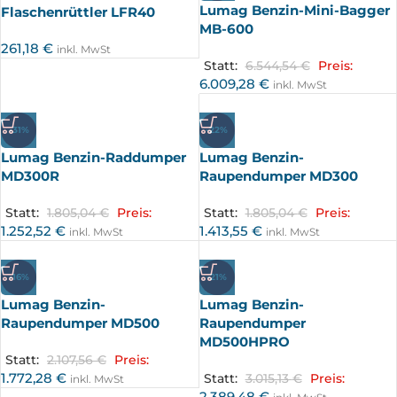
Lumag Benzin-Mini-Bagger
Flaschenrüttler LFR40
MB-600
261,18
€
inkl. MwSt
Statt:
6.544,54
€
Preis:
6.009,28
€
inkl. MwSt
-31%
-22%
Lumag Benzin-Raddumper
Lumag Benzin-
MD300R
Raupendumper MD300
Statt:
1.805,04
€
Preis:
Statt:
1.805,04
€
Preis:
1.252,52
€
1.413,55
€
inkl. MwSt
inkl. MwSt
-16%
-21%
Lumag Benzin-
Lumag Benzin-
Raupendumper MD500
Raupendumper
MD500HPRO
Statt:
2.107,56
€
Preis:
1.772,28
€
Statt:
3.015,13
€
Preis:
inkl. MwSt
2.389,48
€