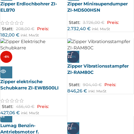
Zipper Erdlochbohrer ZI-
Zipper Miniraupendumper
ELB70
ZI-MD500HSN
Statt:
3.726,00
€
Preis:
2.732,40
€
Statt:
208,00
€
Preis:
inkl. MwSt
182,00
€
inkl. MwSt
-6%
-6%
Zipper Vibrationsstampfer
AUSV
ERKA
ZI-RAM80C
UFT
Zipper elektrische
Statt:
904,40
€
Preis:
Schubkarre ZI-EWB500LI
846,26
€
inkl. MwSt
Statt:
456,40
€
Preis:
427,06
€
inkl. MwSt
Lumag Benzin-
-8%
Antriebsmotor f.