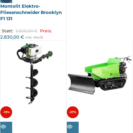
Montolit Elektro-
Fliesenschneider Brooklyn
F1 131
Statt:
3.500,00
€
Preis:
2.830,00
€
inkl. MwSt
-13%
-27%
AUSV
AUSV
ERKA
ERKA
UFT
UFT