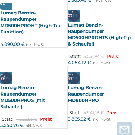
inkl. MwSt
Lumag Benzin-
-19%
Raupendumper
Lumag Benzin-
MD500HPROHT (High-Tip-
Raupendumper
Funktion)
MD500HPROHTS (High-Tip
& Schaufel)
4.090,00
€
inkl. MwSt
Statt:
5.031,94
€
Preis:
4.084,12
€
inkl. MwSt
-12%
-22%
Lumag Benzin-
Lumag Benzin-
Raupendumper
Raupendumper
MD500HPROS (mit
MD800HPRO
Schaufel)
Statt:
4.941,18
€
Preis:
3.865,92
€
Statt:
4.023,53
€
Preis:
inkl. MwSt
3.550,76
€
inkl. MwSt