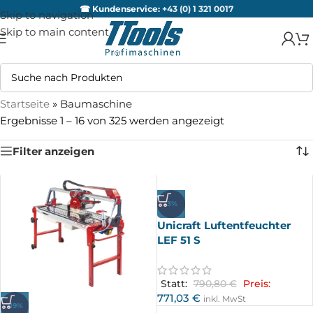
☎ Kundenservice:
+43 (0) 1 321 0017
Skip to navigation
Skip to main content
Startseite
»
Baumaschine
Ergebnisse 1 – 16 von 325 werden angezeigt
Filter anzeigen
-3%
Unicraft Luftentfeuchter
LEF 51 S
Statt:
790,80
€
Preis:
771,03
€
inkl. MwSt
-19%