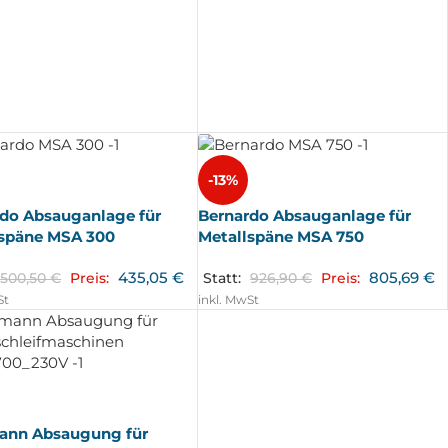
-13%
do Absauganlage für
Bernardo Absauganlage für
lspäne MSA 300
Metallspäne MSA 750
435,05
€
805,69
€
500,50
€
Preis:
Statt:
926,90
€
Preis:
St
inkl. MwSt
ann Absaugung für