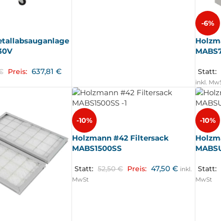
-6%
tallabsauganlage
Holzm
30V
MABS7
637,81
€
€
Preis:
Statt:
inkl. Mw
-10%
-10%
Holzmann #42 Filtersack
Holzma
MABS1500SS
MABS
47,50
€
Statt:
52,50
€
Preis:
Statt:
inkl.
MwSt
MwSt