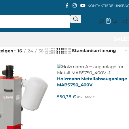
KONTAKTIERE UNS
FA
SALE
zeigen
16
24
36
Holzmann Metallabsauganlage
MABS750_400V
550,38
€
inkl. MwSt