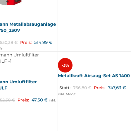
ann Metallabsauganlage
50_230V
514,99
€
550,38
€
Preis:
St
-3%
Metallkraft Absaug-Set AS 1400
nn Umluftfilter
747,63
€
ULF
Statt:
766,80
€
Preis:
inkl. MwSt
47,50
€
52,50
€
Preis:
inkl.