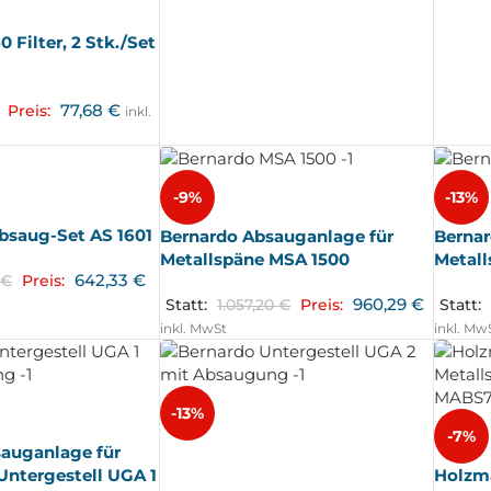
Filter, 2 Stk./Set
77,68
€
Preis:
inkl.
-9%
-13%
Absaug-Set AS 1601
Bernardo Absauganlage für
Bernar
Metallspäne MSA 1500
Metal
642,33
€
€
Preis:
960,29
€
Statt:
1.057,20
€
Preis:
Statt:
inkl. MwSt
inkl. Mw
-13%
-7%
auganlage für
AUSV
ERKA
Untergestell UGA 1
Holzm
UFT