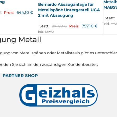
ng
Metall
Bernardo Absauganlage für
MABS7
Metallspäne Untergestell UGA
644,10
€
€
Preis:
2 mit Absaugung
Statt:
inkl. Mw
757,10
€
Statt:
871,00
€
Preis:
inkl. MwSt
ung Metall
gung von Metallspänen oder Metallstaub gibt es unterschied
nden Sie sich an den zuständigen Kundenberater.
PARTNER SHOP