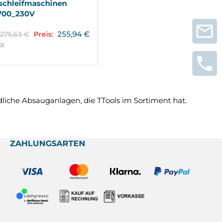
schleifmaschinen
00_230V
255,94
€
275,63
€
Preis:
St
liche Absauganlagen, die TTools im Sortiment hat.
ZAHLUNGSARTEN