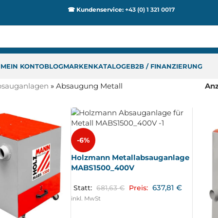
☎ Kundenservice:
+43 (0) 1 321 0017
P
MEIN KONTO
BLOG
MARKEN
KATALOGE
B2B / FINANZIERUNG
sauganlagen
»
Absaugung Metall
An
-6%
Holzmann Metallabsauganlage
MABS1500_400V
637,81
€
Statt:
681,63
€
Preis:
inkl. MwSt