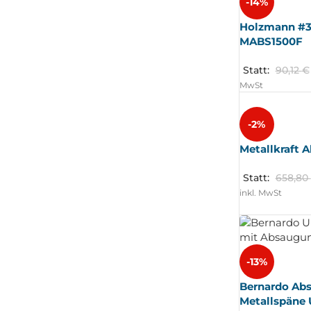
-14%
Holzmann #30 
MABS1500F
Statt:
90,12
€
MwSt
-2%
Metallkraft 
Statt:
658,80
inkl. MwSt
-13%
Bernardo Abs
Metallspäne 