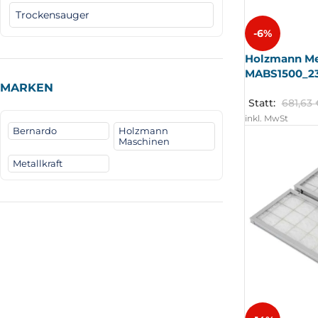
Trockensauger
-6%
Holzmann Me
MABS1500_2
MARKEN
Statt:
681,63
inkl. MwSt
Bernardo
Holzmann
Maschinen
Metallkraft