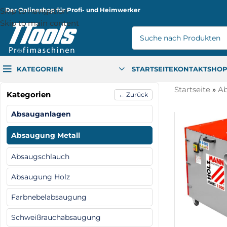
Skip to navigation
Der Onlineshop für Profi- und Heimwerker
Skip to main content
KATEGORIEN
STARTSEITE
KONTAKT
SHO
Startseite
»
Ab
Kategorien
← Zurück
Absauganlagen
Absaugung Metall
Absaugschlauch
Absaugung Holz
Farbnebelabsaugung
Schweißrauchabsaugung