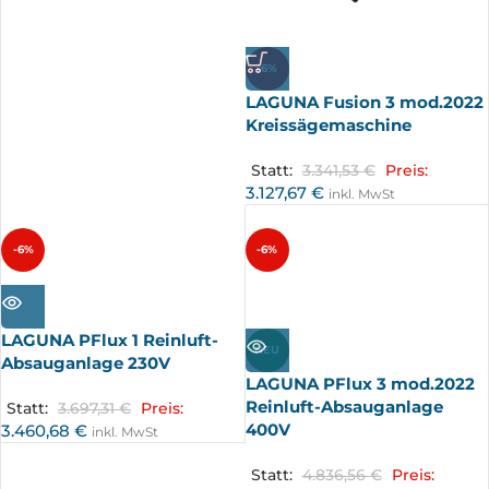
-6%
LAGUNA Fusion 3 mod.2022
Kreissägemaschine
Statt:
3.341,53
€
Preis:
3.127,67
€
inkl. MwSt
-6%
-6%
AUSV
AUSV
ERKA
ERKA
UFT
UFT
LAGUNA PFlux 1 Reinluft-
NEU
Absauganlage 230V
LAGUNA PFlux 3 mod.2022
Reinluft-Absauganlage
Statt:
3.697,31
€
Preis:
400V
3.460,68
€
inkl. MwSt
Statt:
4.836,56
€
Preis: