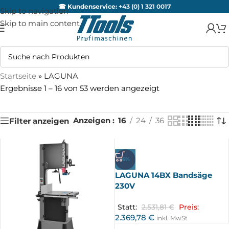
☎ Kundenservice:
+43 (0) 1 321 0017
Skip to navigation
Skip to main content
Startseite
»
LAGUNA
Ergebnisse 1 – 16 von 53 werden angezeigt
Anzeigen
16
24
36
Filter anzeigen
-6%
LAGUNA 14BX Bandsäge
230V
Statt:
2.531,81
€
Preis:
2.369,78
€
inkl. MwSt