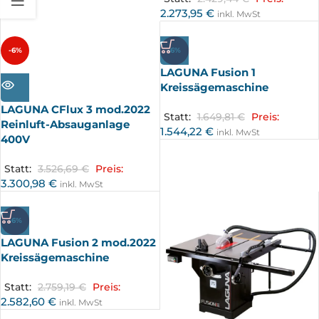
2.273,95
€
inkl. MwSt
-6%
-6%
LAGUNA Fusion 1
AUSV
ERKA
Kreissägemaschine
UFT
LAGUNA CFlux 3 mod.2022
Statt:
1.649,81
€
Preis:
Reinluft-Absauganlage
1.544,22
€
inkl. MwSt
400V
Statt:
3.526,69
€
Preis:
3.300,98
€
inkl. MwSt
-6%
LAGUNA Fusion 2 mod.2022
Kreissägemaschine
Statt:
2.759,19
€
Preis:
2.582,60
€
inkl. MwSt