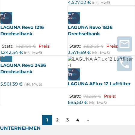
4.527,02
€
inkl. MwSt
-6%
-6%
LAGUNA Revo 1216
LAGUNA Revo 1836
Drechselbank
Drechselbank
Statt:
1.327,50
€
Preis:
Statt:
3.821,25
€
Preis:
1.242,54
€
3.576,69
€
inkl. MwSt
inkl. MwSt
LAGUNA Revo 2436
Drechselbank
-6%
LAGUNA AFlux 12 Luftfilter
5.501,39
€
inkl. MwSt
Statt:
732,38
€
Preis:
685,50
€
inkl. MwSt
1
2
3
4
→
UNTERNEHMEN