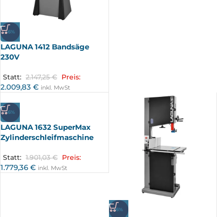
-6%
LAGUNA 1412 Bandsäge
230V
Statt:
2.147,25
€
Preis:
2.009,83
€
inkl. MwSt
-6%
LAGUNA 1632 SuperMax
Zylinderschleifmaschine
Statt:
1.901,03
€
Preis:
1.779,36
€
inkl. MwSt
-6%