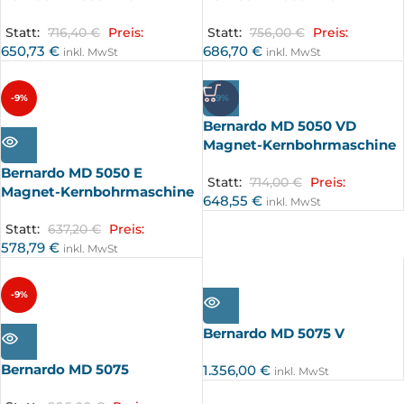
Statt:
716,40
€
Preis:
Statt:
756,00
€
Preis:
650,73
€
686,70
€
inkl. MwSt
inkl. MwSt
-9%
-9%
Bernardo MD 5050 VD
AUSV
ERKA
Magnet-Kernbohrmaschine
UFT
Bernardo MD 5050 E
Statt:
714,00
€
Preis:
Magnet-Kernbohrmaschine
648,55
€
inkl. MwSt
Statt:
637,20
€
Preis:
578,79
€
inkl. MwSt
AUSV
-9%
ERKA
UFT
AUSV
Bernardo MD 5075 V
ERKA
UFT
Bernardo MD 5075
1.356,00
€
inkl. MwSt