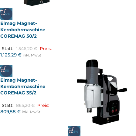
-27%
Elmag Magnet-
Kernbohrmaschine
COREMAG 50/2
Statt:
1.546,20
€
Preis:
1.125,29
€
inkl. MwSt
-6%
Elmag Magnet-
Kernbohrmaschine
COREMAG 35/2
Statt:
865,20
€
Preis:
809,58
€
inkl. MwSt
-25%