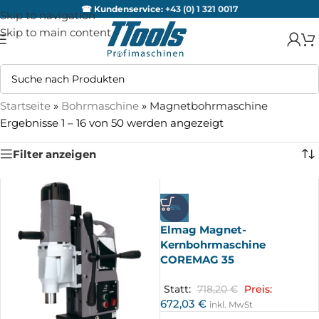
☎ Kundenservice:
+43 (0) 1 321 0017
Skip to navigation
Skip to main content
Startseite
»
Bohrmaschine
»
Magnetbohrmaschine
Ergebnisse 1 – 16 von 50 werden angezeigt
Filter anzeigen
-6%
Elmag Magnet-
Kernbohrmaschine
COREMAG 35
Statt:
718,20
€
Preis:
672,03
€
inkl. MwSt