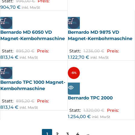
Statt:
996,00
€
Preis:
904,70
€
inkl. MwSt
-9%
-9%
Bernardo MD 6050 VD
Bernardo MD 9875 VD
Magnet-Kernbohrmaschine
Magnet-Kernbohrmaschine
Statt:
895,20
€
Preis:
Statt:
1.236,00
€
Preis:
813,14
€
1.122,70
€
inkl. MwSt
inkl. MwSt
-9%
-5%
Bernardo TPC 1000 Magnet-
AUSV
ERKA
Kernbohrmaschine
UFT
Bernardo TPC 2000
Statt:
895,20
€
Preis:
813,14
€
inkl. MwSt
Statt:
1.320,00
€
Preis:
1.254,00
€
inkl. MwSt
1
2
3
4
→