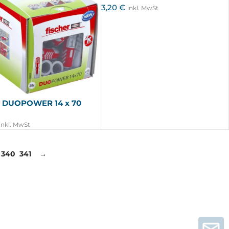
3,20
€
inkl. MwSt
er DUOPOWER 14 x 70
inkl. MwSt
340
341
→