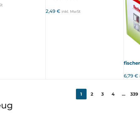
St
2,49
€
inkl. MwSt
fisch
6,79
€
1
2
3
4
…
339
eug