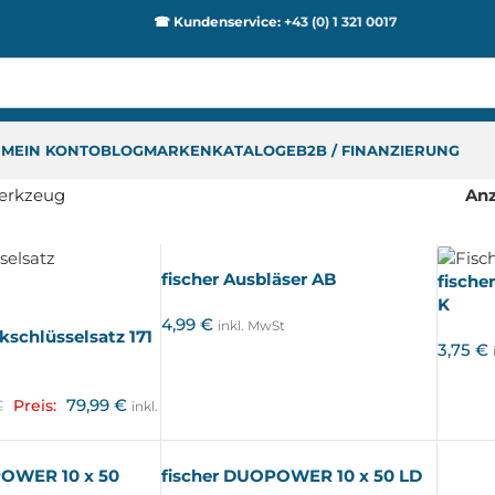
☎ Kundenservice:
+43 (0) 1 321 0017
P
MEIN KONTO
BLOG
MARKEN
KATALOGE
B2B / FINANZIERUNG
erkzeug
An
fischer Ausbläser AB
fische
K
4,99
€
inkl. MwSt
kschlüsselsatz 171
3,75
€
79,99
€
€
Preis:
inkl.
POWER 10 x 50
fischer DUOPOWER 10 x 50 LD