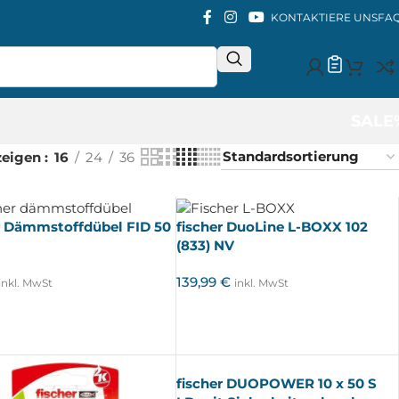
KONTAKTIERE UNS
FA
SALE
zeigen
16
24
36
r Dämmstoffdübel FID 50
fischer DuoLine L-BOXX 102
(833) NV
139,99
€
inkl. MwSt
inkl. MwSt
fischer DUOPOWER 10 x 50 S