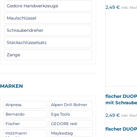
Gedore Handwerkzeuge
2,49
€
inkl. Mw
Maulschlüssel
Schraubendreher
Steckschlüsselsatz
Zange
MARKEN
fischer DUO
mit Schraub
Airpress
Alpen Drill Bohrer
Bernardo
Ega Tools
2,49
€
inkl. Mw
Fischer
GEDORE red
fischer DUO
Holzmann
Maykestag