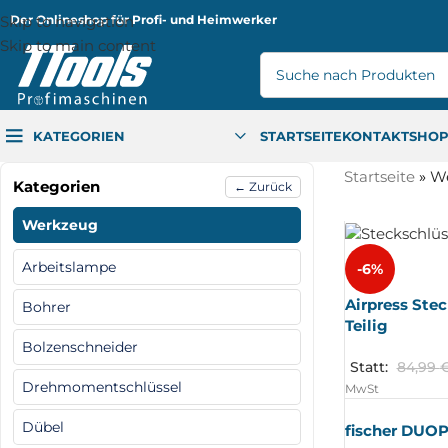
Skip to navigation
Der Onlineshop für Profi- und Heimwerker
Skip to main content
KATEGORIEN
STARTSEITE
KONTAKT
SHO
Startseite
»
W
Kategorien
← Zurück
Werkzeug
Arbeitslampe
-6%
Airpress Stec
Bohrer
Teilig
Bolzenschneider
Statt:
84,99
Drehmomentschlüssel
MwSt
Dübel
fischer DUO