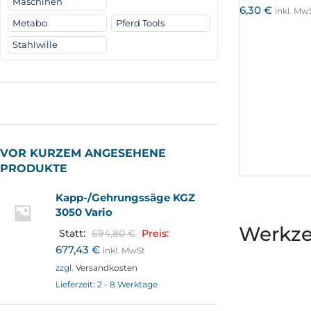
Maschinen
6,30
€
inkl. Mw
Metabo
Pferd Tools
Stahlwille
VOR KURZEM ANGESEHENE
PRODUKTE
Kapp-/Gehrungssäge KGZ
3050 Vario
Werkz
Statt:
694,80
€
Preis:
677,43
€
inkl. MwSt
zzgl.
Versandkosten
Lieferzeit:
2 - 8 Werktage