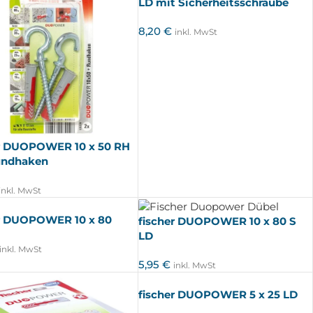
LD mit Sicherheitsschraube
8,20
€
inkl. MwSt
er DUOPOWER 10 x 50 RH
undhaken
inkl. MwSt
er DUOPOWER 10 x 80
fischer DUOPOWER 10 x 80 S
LD
inkl. MwSt
5,95
€
inkl. MwSt
fischer DUOPOWER 5 x 25 LD