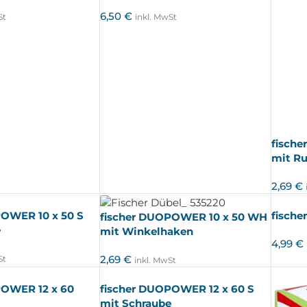
6,50
€
St
inkl. MwSt
fisch
mit R
2,69
€
POWER 10 x 50 S
fisch
fischer DUOPOWER 10 x 50 WH
e
mit Winkelhaken
4,99
€
2,69
€
St
inkl. MwSt
POWER 12 x 60
fischer DUOPOWER 12 x 60 S
mit Schraube