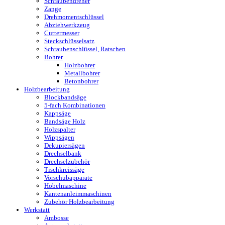
Schraubendreher
Zange
Drehmomentschlüssel
Abziehwerkzeug
Cuttermesser
Steckschlüsselsatz
Schraubenschlüssel, Ratschen
Bohrer
Holzbohrer
Metallbohrer
Betonbohrer
Holzbearbeitung
Blockbandsäge
5-fach Kombinationen
Kappsäge
Bandsäge Holz
Holzspalter
Wippsägen
Dekupiersägen
Drechselbank
Drechselzubehör
Tischkreissäge
Vorschubapparate
Hobelmaschine
Kantenanleimmaschinen
Zubehör Holzbearbeitung
Werkstatt
Ambosse