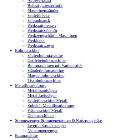
Autowerkstatt
Befestigungstechnik
Maschinenständer
Schleifböcke
Schraubstock
Werkstattpressen
Werkstattzubehör
Werkzeugschärf – Maschinen
Werkbank
Werkstattwagen
Bohrmaschine
Säulenbohrmaschine
Getriebebohrmaschine
Bohrmaschinen mit Varioantrieb
Ständerbohrmaschine
Magnetbohrmaschine
Tischbohrmaschine
Metallbearbeitung
Metallbandsägen
Metallkreissägen
Schleifmaschine Metall
Zubehör Metallbearbeitung
Fräsmaschine Metall
Drehmaschinen
Stromerzeuger, Stromgeneratoren & Notstromgeräte
Inverter Stromerzeuger
Notstromerzeuger
Baumaschine