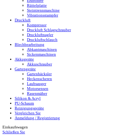
Erdbohrer
Rüttelplatte
Steintrennmaschine
Vibrationsstampfer
Druckluft
Kompressor
Druckluft Schlagschrauber
Druckluftnagler
Druckluftschlauch
Blechbearbeitung
Abkantmaschinen
Sickenmaschinen
Akkugeräte
Akkuschrauber
Gartengeräte
Gartenhäcksler
Heckenscheren
Laubsauger
Motorsensen
Rasenmäher
Silikon & Acryl
PU-Schaum
Reinigungsgeräte
Vergleichen Sie
Anmeldung / Registrierung
Einkaufswagen
Schließen Sie