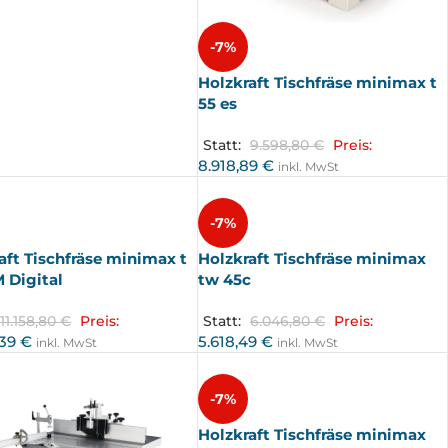
-7%
Holzkraft Tischfräse minimax t
55 es
Statt:
9.598,80
€
Preis:
8.918,89
€
inkl. MwSt
-7%
aft Tischfräse minimax t
Holzkraft Tischfräse minimax
M Digital
tw 45c
11.158,80
€
Preis:
Statt:
6.046,80
€
Preis:
,39
€
5.618,49
€
inkl. MwSt
inkl. MwSt
-7%
Holzkraft Tischfräse minimax