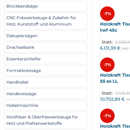
Blockbandsäge
-7%
CNC-Fräswerkzeuge & Zubehör für
Holzkraft Ti
Holz, Kunststoff und Aluminium
twf 45c
Dekupiersägen
Statt:
6.598,
Drechselbank
6.131,39
€
inkl
Exzenterschleifer
-7%
Formatkreissäge
Holzkraft Ti
55 es LL
Handhobel
Statt:
11.518,
Handkreissäge
10.702,89
€
in
Hobelmaschine
-7%
Holzfräser & Oberfräswerkzeuge für
Holz und Plattenwerkstoffe
Holzkraft Ti