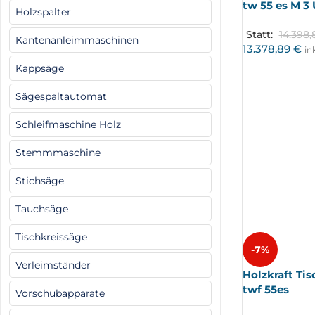
tw 55 es M 3
Holzspalter
Statt:
14.398
Kantenanleimmaschinen
13.378,89
€
in
Kappsäge
Sägespaltautomat
Schleifmaschine Holz
Stemmmaschine
Stichsäge
Tauchsäge
Tischkreissäge
-7%
Verleimständer
Holzkraft Ti
twf 55es
Vorschubapparate