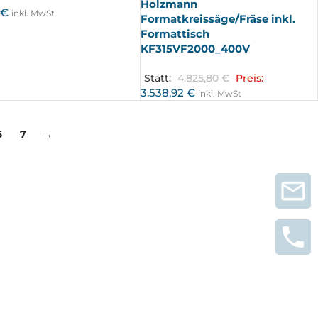
Holzmann
7
€
inkl. MwSt
Formatkreissäge/Fräse inkl.
Formattisch
KF315VF2000_400V
Statt:
4.825,80
€
Preis:
3.538,92
€
inkl. MwSt
6
7
→