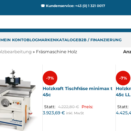
☎ Kundenservice:
+43 (0) 1 321 0017
P
MEIN KONTO
BLOG
MARKEN
KATALOGE
B2B / FINANZIERUNG
lzbearbeitung
»
Fräsmaschine Holz
An
-7%
-7%
Holzkraft Tischfräse minimax t
Holzkr
45c
45c LL
Statt:
4.222,80
€
Preis:
Statt:
3.923,69
€
4.425,
inkl. MwSt