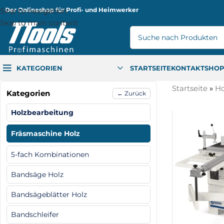
Skip to navigation
Der Onlineshop für Profi- und Heimwerker
Skip to main content
KATEGORIEN
STARTSEITE
KONTAKT
SHO
Startseite
»
Ho
Kategorien
← Zurück
Holzbearbeitung
Fräsmaschine Holz
5-fach Kombinationen
Bandsäge Holz
Bandsägeblätter Holz
Bandschleifer