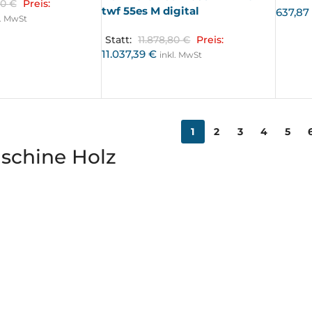
80
€
Preis:
twf 55es M digital
637,8
l. MwSt
Statt:
11.878,80
€
Preis:
11.037,39
€
inkl. MwSt
1
2
3
4
5
schine Holz