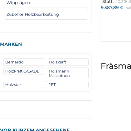
Statt:
10.318,
Wippsägen
9.587,89
€
ink
Zubehör Holzbearbeitung
MARKEN
Bernardo
Holzkraft
Fräsma
Holzkraft CASADEI
Holzmann
Maschinen
Holzstar
JET
VOR KURZEM ANGESEHENE