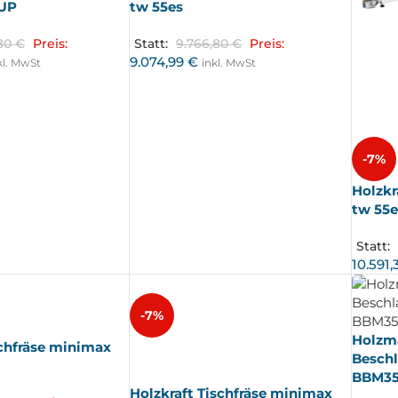
 UP
tw 55es
,80
€
Preis:
Statt:
9.766,80
€
Preis:
9.074,99
€
kl. MwSt
inkl. MwSt
-7%
Holzkr
tw 55e
Statt:
10.591
-7%
Holzm
schfräse minimax
AUSV
Besch
ERKA
UFT
BBM3
Holzkraft Tischfräse minimax