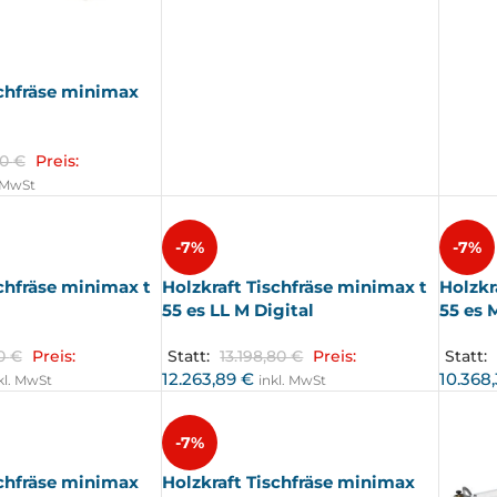
schfräse minimax
80
€
Preis:
. MwSt
-7%
-7%
schfräse minimax t
Holzkraft Tischfräse minimax t
Holzkr
55 es LL M Digital
55 es 
80
€
Preis:
Statt:
13.198,80
€
Preis:
Statt:
12.263,89
€
10.368
kl. MwSt
inkl. MwSt
-7%
schfräse minimax
Holzkraft Tischfräse minimax