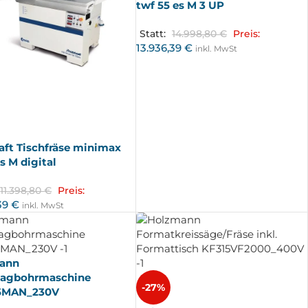
twf 55 es M 3 UP
Statt:
14.998,80
€
Preis:
13.936,39
€
inkl. MwSt
aft Tischfräse minimax
s M digital
11.398,80
€
Preis:
,39
€
inkl. MwSt
ann
lagbohrmaschine
-27%
5MAN_230V