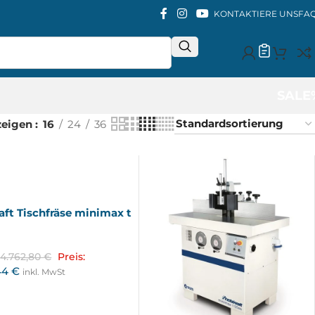
KONTAKTIERE UNS
FA
SALE
zeigen
16
24
36
aft Tischfräse minimax t
4.762,80
€
Preis:
44
€
inkl. MwSt