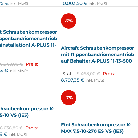
,75
€
10.003,50
€
inkl. MwSt
inkl. MwSt
-7%
ft Schraubenkompressor
AUSV
ERKA
ippenbandriemenantrieb
UFT
installation) A-PLUS 11-
Aircraft Schraubenkompressor
mit Rippenbandriemenantrieb
auf Behälter A-PLUS 11-13-500
6.948,00
€
Preis:
85
€
inkl. MwSt
Statt:
9.468,00
€
Preis:
8.797,35
€
inkl. MwSt
-7%
chraubenkompressor K-
AUSV
ERKA
5-10 VS (IE3)
UFT
Fini Schraubenkompressor K-
8.038,80
€
Preis:
MAX 7,5-10-270 ES VS (IE3)
39
€
inkl. MwSt