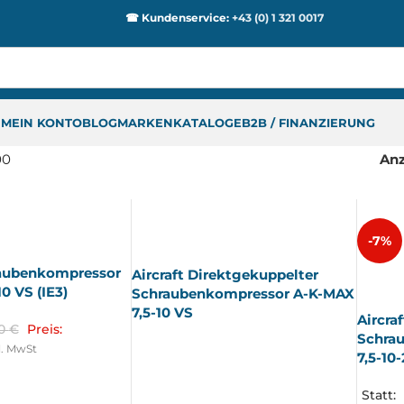
☎ Kundenservice:
+43 (0) 1 321 0017
P
MEIN KONTO
BLOG
MARKEN
KATALOGE
B2B / FINANZIERUNG
00
An
AUSV
-7%
ERKA
UFT
raubenkompressor
Aircraft Direktgekuppelter
AUSV
ERKA
0 VS (IE3)
Schraubenkompressor A-K-MAX
UFT
7,5-10 VS
Aircra
80
€
Preis:
Schra
l. MwSt
7,5-10
Statt: