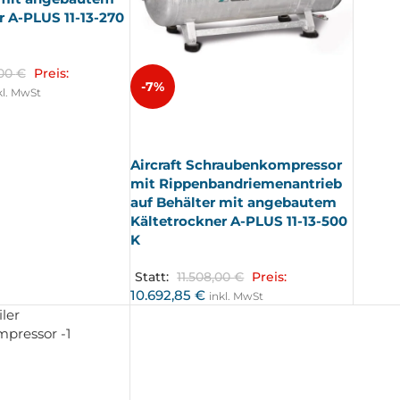
r A-PLUS 11-13-270
,00
€
Preis:
-7%
kl. MwSt
AUSV
ERKA
UFT
Aircraft Schraubenkompressor
mit Rippenbandriemenantrieb
auf Behälter mit angebautem
Kältetrockner A-PLUS 11-13-500
K
Statt:
11.508,00
€
Preis:
10.692,85
€
inkl. MwSt