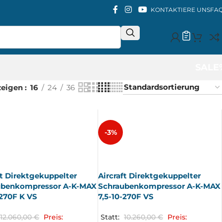
KONTAKTIERE UNS
FA
SALE
zeigen
16
24
36
-3%
AUSV
ERKA
UFT
ft Direktgekuppelter
Aircraft Direktgekuppelter
ubenkompressor A-K-MAX
Schraubenkompressor A-K-MAX
-270F K VS
7,5-10-270F VS
12.060,00
€
Preis:
Statt:
10.260,00
€
Preis: