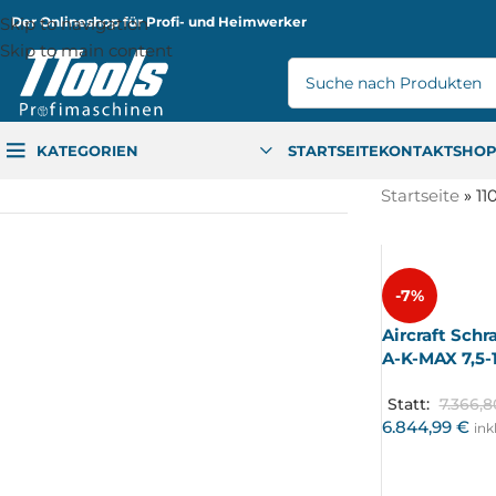
Skip to navigation
Der Onlineshop für Profi- und Heimwerker
Skip to main content
KATEGORIEN
STARTSEITE
KONTAKT
SHO
Startseite
»
11
-7%
Aircraft Sch
A-K-MAX 7,5-1
Statt:
7.366,
6.844,99
€
ink