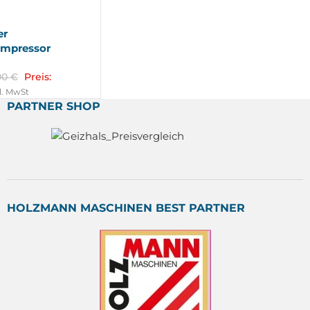
er
ompressor
00
€
Preis:
l. MwSt
PARTNER SHOP
HOLZMANN MASCHINEN BEST PARTNER