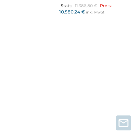
Statt:
11.386,80
€
Preis:
10.580,24
€
inkl. MwSt