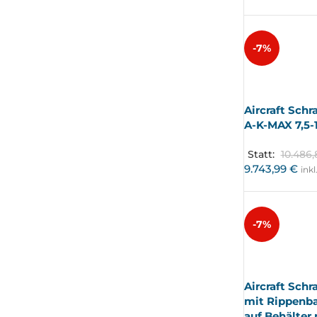
-7%
AUSV
ERKA
UFT
Aircraft Sch
A-K-MAX 7,5-1
Statt:
10.486
9.743,99
€
ink
-7%
AUSV
ERKA
UFT
Aircraft Sch
mit Rippenb
auf Behälter