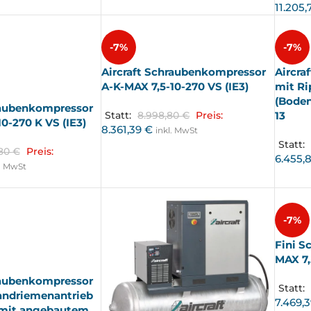
11.205
-7%
-7%
Aircraft Schraubenkompressor
Aircra
A-K-MAX 7,5-10-270 VS (IE3)
mit R
(Boden
raubenkompressor
13
Statt:
8.998,80
€
Preis:
0-270 K VS (IE3)
8.361,39
€
inkl. MwSt
Statt:
,80
€
Preis:
6.455,
l. MwSt
-7%
Fini S
MAX 7,
raubenkompressor
Statt:
andriemenantrieb
7.469,
 mit angebautem