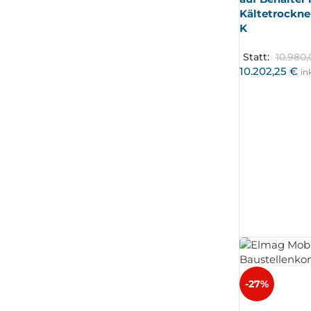
Kältetrockne
K
Statt:
10.980
10.202,25
€
in
-27%
AUSV