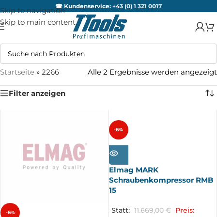
☎ Kundenservice:
+43 (0) 1 321 0017
Skip to navigation
Skip to main content
Startseite
»
2266
Alle 2 Ergebnisse werden angezeigt
Filter anzeigen
-6%
AUSV
ERKA
UFT
Elmag MARK
Schraubenkompressor RMB
15
Statt:
11.669,00
€
Preis:
-6%