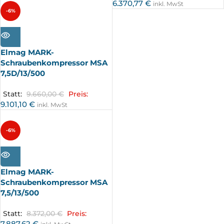
6.370,77
€
inkl. MwSt
-6%
AUSV
ERKA
UFT
Elmag MARK-
Schraubenkompressor MSA
7,5D/13/500
Statt:
9.660,00
€
Preis:
9.101,10
€
inkl. MwSt
-6%
AUSV
ERKA
UFT
Elmag MARK-
Schraubenkompressor MSA
7,5/13/500
Statt:
8.372,00
€
Preis:
7.887,62
€