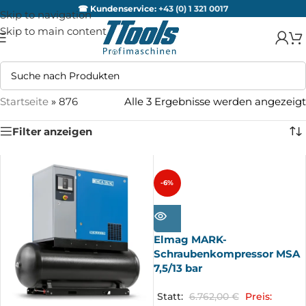
☎ Kundenservice:
+43 (0) 1 321 0017
Skip to navigation
Skip to main content
Startseite
»
876
Alle 3 Ergebnisse werden angezeigt
Filter anzeigen
-6%
AUSV
ERKA
UFT
Elmag MARK-
Schraubenkompressor MSA
7,5/13 bar
Statt:
6.762,00
€
Preis: