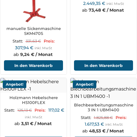
2.449,35
€
inkl. MwSt
ab
73,48 € / Monat
manuelle Sickenmaschine
SKM470S
331,63
€
Statt:
Preis:
307,94
€
inkl. MwSt
ab
9,24 € / Monat
In den Warenkorb
In den Warenkorb
Angebot!
Angebot!
Holzmann Hebelschere
HS100FLEX
Blechbearbeitungsmaschine
117,02
€
3 IN 1 UBM1400
125,13
€
Statt:
Preis:
inkl. MwSt
1.825,88
€
Statt:
Preis:
ab
3,51 € / Monat
1.617,53
€
inkl. MwSt
ab
48,53 € / Monat