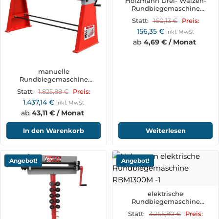
Holzmann Drei- Walzen-
Rundbiegemaschine
BBM310S
160,13
€
Statt:
Preis:
156,35
€
inkl. MwSt
ab
4,69 € / Monat
manuelle
Rundbiegemaschine
RBM1250M
1.825,88
€
Statt:
Preis:
1.437,14
€
inkl. MwSt
ab
43,11 € / Monat
In den Warenkorb
Weiterlesen
Angebot!
Angebot!
elektrische
Rundbiegemaschine
RBM1300M
3.265,80
€
Statt:
Preis: