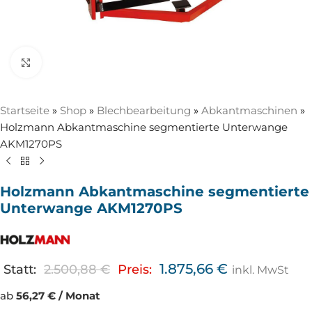
Zum Vergrößern anklicken
Startseite
»
Shop
»
Blechbearbeitung
»
Abkantmaschinen
»
Holzmann Abkantmaschine segmentierte Unterwange
AKM1270PS
Holzmann Abkantmaschine segmentierte
Unterwange AKM1270PS
1.875,66
€
Statt:
2.500,88
€
Preis:
inkl. MwSt
ab
56,27 € / Monat