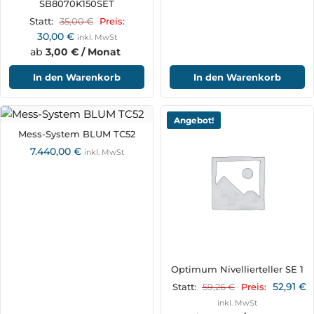
SB8070K150SET
35,00
€
Statt:
Preis:
30,00
€
inkl. MwSt
ab
3,00 € / Monat
In den Warenkorb
In den Warenkorb
Angebot!
Mess-System BLUM TC52
7.440,00
€
inkl. MwSt
Optimum Nivellierteller SE 1
52,91
€
59,26
€
Statt:
Preis:
inkl. MwSt