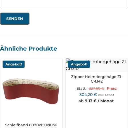
Ähnliche Produkte
Angebot!
Angebot!
Zipper Heimtiergehäge ZI-
CR342
327,60
€
Statt:
Preis:
304,20
€
inkl. MwSt
ab
9,13 € / Monat
Schleifband 8070x150xK150