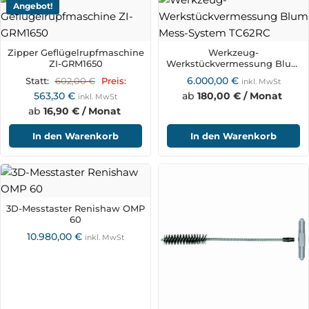
Angebot!
Zipper Geflügelrupfmaschine
Werkzeug-
ZI-GRM1650
Werkstückvermessung Blum
Mess-System TC62RC
6.000,00
€
602,00
€
Statt:
Preis:
inkl. MwSt
563,30
€
ab
180,00 € / Monat
inkl. MwSt
ab
16,90 € / Monat
In den Warenkorb
In den Warenkorb
3D-Messtaster Renishaw OMP
60
10.980,00
€
inkl. MwSt