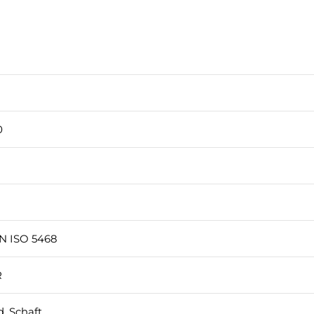
0
N ISO 5468
R
d. Schaft