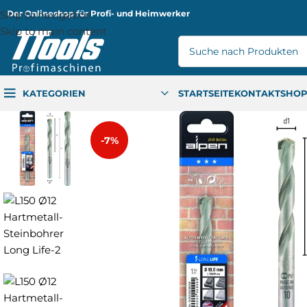
Skip to navigation
Der Onlineshop für Profi- und Heimwerker
Skip to main content
KATEGORIEN
STARTSEITE
KONTAKT
SHO
-7%