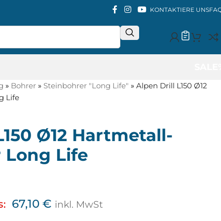
KONTAKTIERE UNS
FA
SALE
g
»
Bohrer
»
Steinbohrer "Long Life"
»
Alpen Drill L150 Ø12
g Life
 L150 Ø12 Hartmetall-
 Long Life
67,10
€
s:
inkl. MwSt