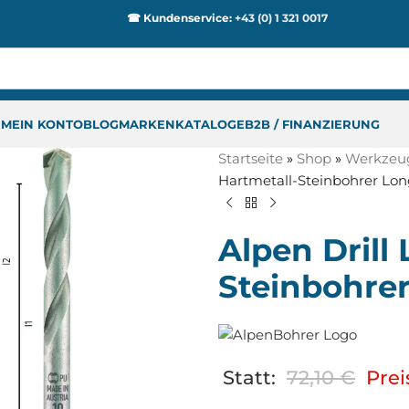
☎ Kundenservice:
+43 (0) 1 321 0017
P
MEIN KONTO
BLOG
MARKEN
KATALOGE
B2B / FINANZIERUNG
Startseite
»
Shop
»
Werkzeu
Hartmetall-Steinbohrer Lon
Alpen Drill
Steinbohrer
Statt:
72,10
€
Prei