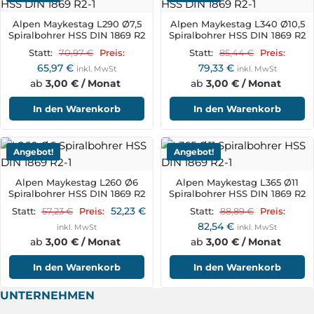
Alpen Maykestag L290 Ø7,5
Alpen Maykestag L340 Ø10,5
Spiralbohrer HSS DIN 1869 R2
Spiralbohrer HSS DIN 1869 R2
70,97
€
85,44
€
Statt:
Preis:
Statt:
Preis:
65,97
€
79,33
€
inkl. MwSt
inkl. MwSt
ab
3,00 € / Monat
ab
3,00 € / Monat
In den Warenkorb
In den Warenkorb
Angebot!
Angebot!
Alpen Maykestag L260 Ø6
Alpen Maykestag L365 Ø11
Spiralbohrer HSS DIN 1869 R2
Spiralbohrer HSS DIN 1869 R2
52,23
€
57,23
€
88,89
€
Statt:
Preis:
Statt:
Preis:
82,54
€
inkl. MwSt
inkl. MwSt
ab
3,00 € / Monat
ab
3,00 € / Monat
In den Warenkorb
In den Warenkorb
UNTERNEHMEN