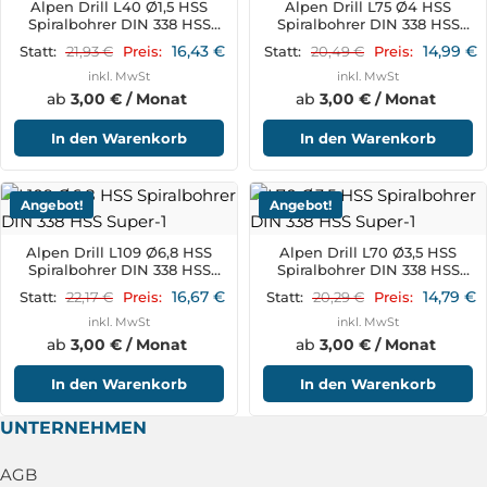
Alpen Drill L40 Ø1,5 HSS
Alpen Drill L75 Ø4 HSS
Spiralbohrer DIN 338 HSS
Spiralbohrer DIN 338 HSS
Super
Super
16,43
€
14,99
€
21,93
€
20,49
€
Statt:
Preis:
Statt:
Preis:
inkl. MwSt
inkl. MwSt
ab
3,00 € / Monat
ab
3,00 € / Monat
In den Warenkorb
In den Warenkorb
Angebot!
Angebot!
Alpen Drill L109 Ø6,8 HSS
Alpen Drill L70 Ø3,5 HSS
Spiralbohrer DIN 338 HSS
Spiralbohrer DIN 338 HSS
Super
Super
16,67
€
14,79
€
22,17
€
20,29
€
Statt:
Preis:
Statt:
Preis:
inkl. MwSt
inkl. MwSt
ab
3,00 € / Monat
ab
3,00 € / Monat
In den Warenkorb
In den Warenkorb
UNTERNEHMEN
AGB