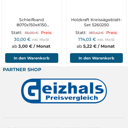
Schleifband
Holzkraft Kreissägeblatt-
8070x150xK150
Set 5260250
SB8070K150SET
Statt:
35,00
€
Preis:
Statt:
187,42
€
Preis:
30,00
€
174,03
€
inkl. MwSt
inkl. MwSt
ab
3,00 € / Monat
ab
5,22 € / Monat
In den Warenkorb
In den Warenkorb
PARTNER SHOP