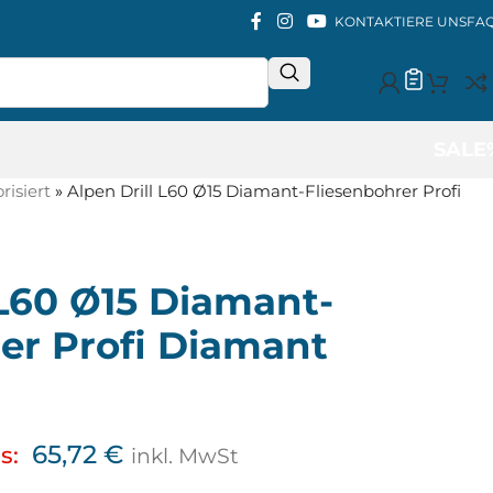
KONTAKTIERE UNS
FA
SALE
isiert
»
Alpen Drill L60 Ø15 Diamant-Fliesenbohrer Profi
 L60 Ø15 Diamant-
er Profi Diamant
65,72
€
s:
inkl. MwSt