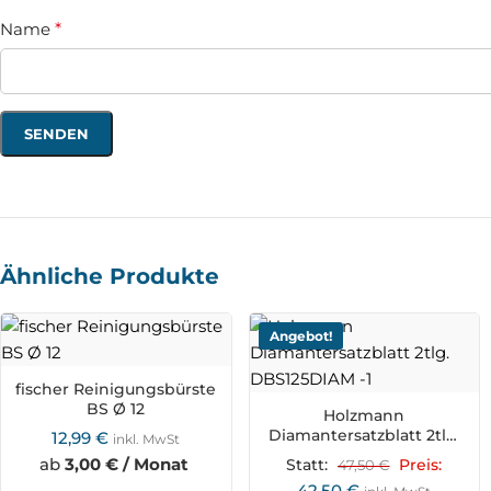
Name
*
Ähnliche Produkte
Angebot!
fischer Reinigungsbürste
BS Ø 12
Holzmann
Diamantersatzblatt 2tlg.
12,99
€
inkl. MwSt
DBS125DIAM
ab
3,00 € / Monat
Statt:
47,50
€
Preis:
42,50
€