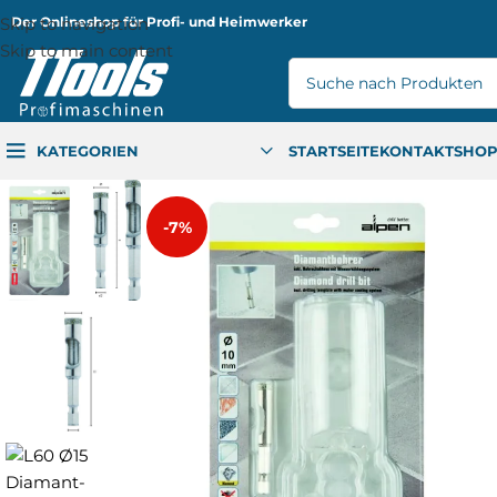
Skip to navigation
Der Onlineshop für Profi- und Heimwerker
Skip to main content
KATEGORIEN
STARTSEITE
KONTAKT
SHO
-7%