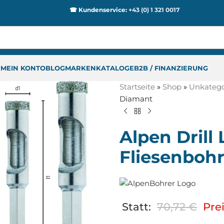
☎ Kundenservice:
+43 (0) 1 321 0017
P
MEIN KONTO
BLOG
MARKEN
KATALOGE
B2B / FINANZIERUNG
Startseite
»
Shop
»
Unkategor
Diamant
Alpen Drill
Fliesenbohr
Statt:
70,72
€
Prei