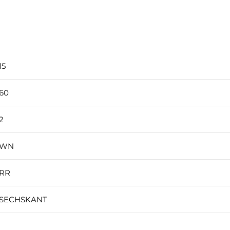
15
60
2
WN
RR
SECHSKANT