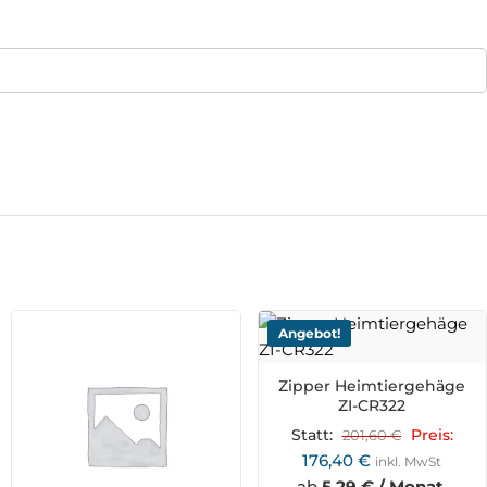
Angebot!
Zipper Heimtiergehäge
ZI-CR322
Statt:
201,60
€
Preis:
176,40
€
inkl. MwSt
ab
5,29 € / Monat