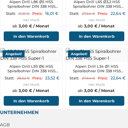
Alpen Drill L86 Ø5 HSS
Alpen Drill L65 Ø3,2 HSS
Spiralbohrer DIN 338 HSS
Spiralbohrer DIN 338 HSS
Super
Super
16,01
€
22,64
€
21,51
€
27,64
€
Statt:
Preis:
Statt:
Preis:
inkl. MwSt
inkl. MwSt
ab
3,00 € / Monat
ab
3,00 € / Monat
In den Warenkorb
In den Warenkorb
Angebot!
Angebot!
Alpen Drill L93 Ø6 HSS
Alpen Drill L34 Ø1 HSS
Spiralbohrer DIN 338 HSS
Spiralbohrer DIN 338 HSS
Super
Super
23,52
€
22,64
€
28,52
€
27,64
€
Statt:
Preis:
Statt:
Preis:
inkl. MwSt
inkl. MwSt
ab
3,00 € / Monat
ab
3,00 € / Monat
In den Warenkorb
In den Warenkorb
UNTERNEHMEN
AGB