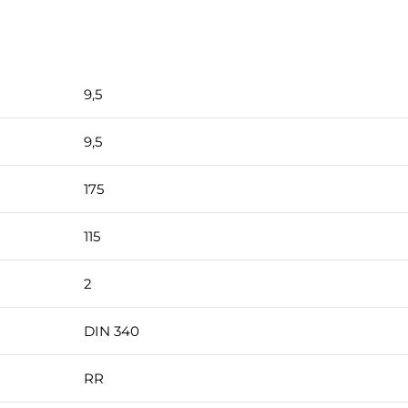
9,5
9,5
175
115
2
DIN 340
RR