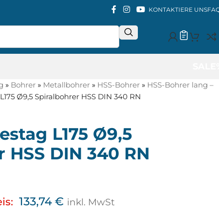
KONTAKTIERE UNS
FA
SALE
g
»
Bohrer
»
Metallbohrer
»
HSS-Bohrer
»
HSS-Bohrer lang –
L175 Ø9,5 Spiralbohrer HSS DIN 340 RN
estag L175 Ø9,5
er HSS DIN 340 RN
133,74
€
is:
inkl. MwSt