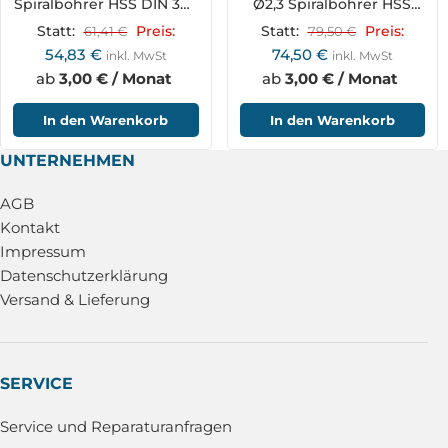
Spiralbohrer HSS DIN 340
Ø2,3 Spiralbohrer HSS
RN
DIN 340 RN
Statt:
61,41
€
Preis:
Statt:
79,50
€
Preis:
54,83
€
74,50
€
inkl. MwSt
inkl. MwSt
ab
3,00 € / Monat
ab
3,00 € / Monat
In den Warenkorb
In den Warenkorb
UNTERNEHMEN
AGB
Kontakt
Impressum
Datenschutzerklärung
Versand & Lieferung
SERVICE
Service und Reparaturanfragen