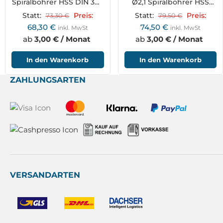
Spiralbohrer HSS DIN 340
Ø2,1 Spiralbohrer HSS
RN
DIN 340 RN
Statt:
73,30
€
Preis:
Statt:
79,50
€
Preis:
68,30
€
74,50
€
inkl. MwSt
inkl. MwSt
ab
3,00 € / Monat
ab
3,00 € / Monat
In den Warenkorb
In den Warenkorb
ZAHLUNGSARTEN
VERSANDARTEN