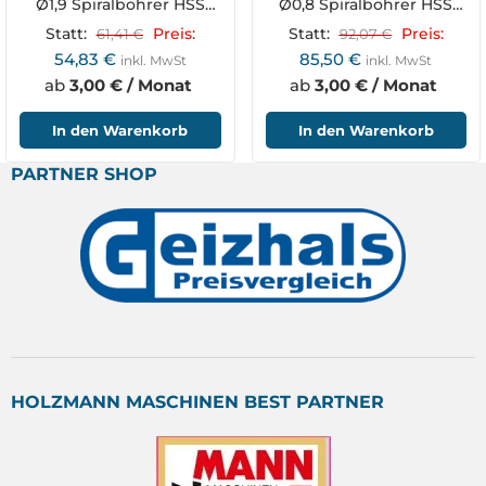
Ø1,9 Spiralbohrer HSS
Ø0,8 Spiralbohrer HSS
DIN 340 RN
DIN 340 RN
Statt:
61,41
€
Preis:
Statt:
92,07
€
Preis:
54,83
€
85,50
€
inkl. MwSt
inkl. MwSt
ab
3,00 € / Monat
ab
3,00 € / Monat
In den Warenkorb
In den Warenkorb
PARTNER SHOP
HOLZMANN MASCHINEN BEST PARTNER