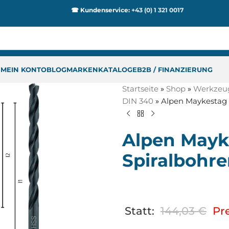
☎ Kundenservice:
+43 (0) 1 321 0017
P
MEIN KONTO
BLOG
MARKEN
KATALOGE
B2B / FINANZIERUNG
Startseite
»
Shop
»
Werkzeu
DIN 340
»
Alpen Maykestag 
Alpen Mayk
Spiralbohr
Statt:
144,03
€
Pre