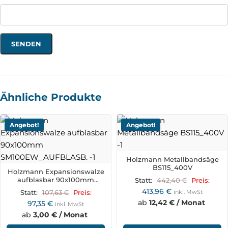
Ähnliche Produkte
Angebot!
Angebot!
Holzmann Metallbandsäge
BS115_400V
Holzmann Expansionswalze
aufblasbar 90x100mm
442,40
€
Statt:
Preis:
SM100EW_AUFBLASB.
413,96
€
107,63
€
inkl. MwSt
Statt:
Preis:
ab
12,42 € / Monat
97,35
€
inkl. MwSt
ab
3,00 € / Monat