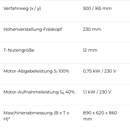
Verfahrweg (x / y)
500 / 165 mm
Höhenverstellung Fräskopf
230 mm
T-Nutengröße
12 mm
Motor-Abgabeleistung S
100%
0,75 kW / 230 V
1
Motor-Aufnahmeleistung S
40%
1,1 kW / 230 V
6
Maschinenabmessung (B x T x
890 x 620 x 860
H)*
mm