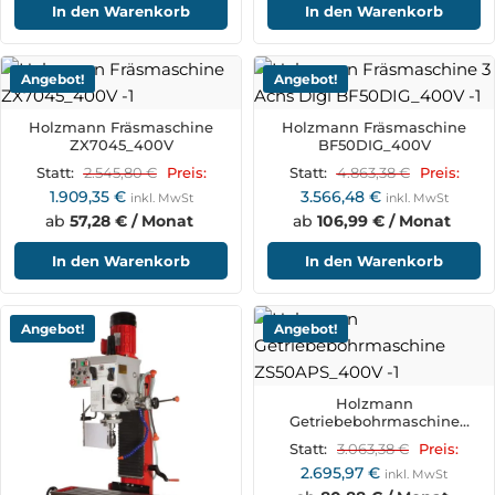
In den Warenkorb
In den Warenkorb
Angebot!
Angebot!
Holzmann Fräsmaschine
Holzmann Fräsmaschine
ZX7045_400V
BF50DIG_400V
2.545,80
€
4.863,38
€
Statt:
Preis:
Statt:
Preis:
1.909,35
€
3.566,48
€
inkl. MwSt
inkl. MwSt
ab
57,28 € / Monat
ab
106,99 € / Monat
In den Warenkorb
In den Warenkorb
Angebot!
Angebot!
Holzmann
Getriebebohrmaschine
ZS50APS_400V
3.063,38
€
Statt:
Preis:
2.695,97
€
inkl. MwSt