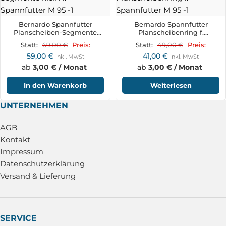
Bernardo Spannfutter
Bernardo Spannfutter
Planscheiben-Segmente
Planscheibenring f.
klein f. Spannfutter M 95
Spannfutter M 95
69,00
€
49,00
€
Statt:
Preis:
Statt:
Preis:
59,00
€
41,00
€
inkl. MwSt
inkl. MwSt
ab
3,00 € / Monat
ab
3,00 € / Monat
In den Warenkorb
Weiterlesen
UNTERNEHMEN
AGB
Kontakt
Impressum
Datenschutzerklärung
Versand & Lieferung
SERVICE