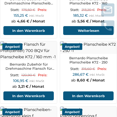
Drehmaschine Planscheibe
Planscheibe K72 - 160
160 mm f. Hobby 800 G
175,50
€
213,20
€
Statt:
Preis:
Statt:
Preis:
155,25
€
185,32
€
inkl. MwSt
inkl. MwSt
ab
4,66 € / Monat
ab
5,56 € / Monat
In den Warenkorb
Weiterlesen
Angebot!
Angebot!
Bernardo Planscheibe
Planscheibe K72 - 250
Bernardo Zubehör für
Drehmaschine Flansch für
315,60
€
Statt:
Preis:
Profi(center) 700 BQV für
286,67
€
120,90
€
inkl. MwSt
Statt:
Preis:
Planscheibe K72 / 160 mm
ab
8,60 € / Monat
106,95
€
inkl. MwSt
ab
3,21 € / Monat
In den Warenkorb
In den Warenkorb
Angebot!
Angebot!