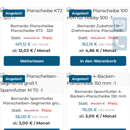
Angebot!
Angebot!
Bernardo Planscheibe
Bernardo Zubehör für
Planscheibe K72 - 320
Drehmaschine Planscheibe
100 mm für Hobby 500
441,60
€
183,30
€
Statt:
Preis:
Statt:
Preis:
401,12
€
162,15
€
inkl. MwSt
inkl. MwSt
ab
12,03 € / Monat
ab
4,86 € / Monat
Weiterlesen
In den Warenkorb
Angebot!
Angebot!
Bernardo Spannfutter 4-
Backen-Planscheibe 150 mm
Bernardo Spannfutter
Planscheiben-Segmente groß
84,50
€
Statt:
Preis:
f. Spannfutter M 70
76,05
€
64,00
€
inkl. MwSt
Statt:
Preis:
ab
3,00 € / Monat
56,00
€
inkl. MwSt
ab
3,00 € / Monat