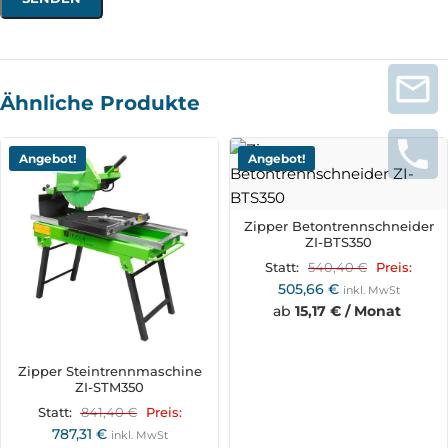
Ähnliche Produkte
Angebot!
Angebot!
Zipper Betontrennschneider
ZI-BTS350
540,40
€
Statt:
Preis:
505,66
€
inkl. MwSt
ab
15,17 € / Monat
Zipper Steintrennmaschine
ZI-STM350
841,40
€
Statt:
Preis:
787,31
€
inkl. MwSt