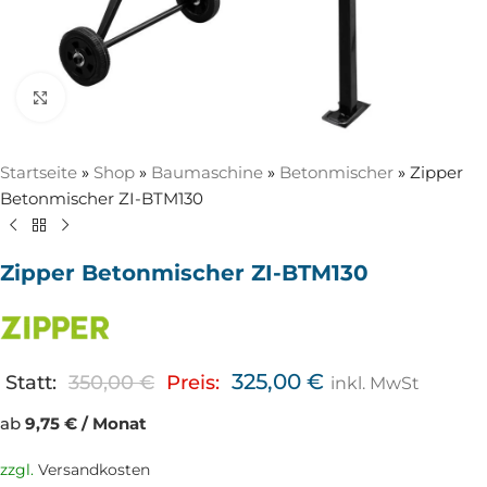
Zum Vergrößern anklicken
Startseite
»
Shop
»
Baumaschine
»
Betonmischer
»
Zipper
Betonmischer ZI-BTM130
Zipper Betonmischer ZI-BTM130
325,00
€
Statt:
350,00
€
Preis:
inkl. MwSt
ab
9,75 € / Monat
zzgl.
Versandkosten