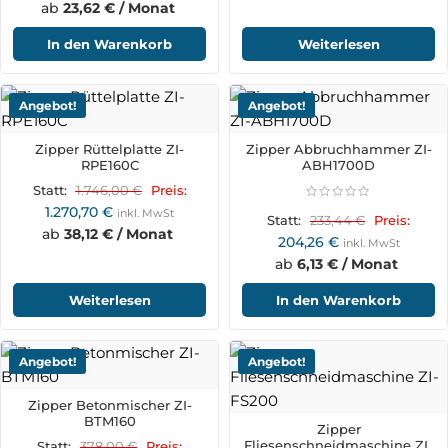
ab
23,62 € / Monat
In den Warenkorb
Weiterlesen
Angebot!
Angebot!
Zipper Rüttelplatte ZI-
Zipper Abbruchhammer ZI-
RPE160C
ABH1700D
1.746,00
€
Statt:
Preis:
1.270,70
€
inkl. MwSt
233,44
€
Statt:
Preis:
ab
38,12 € / Monat
204,26
€
inkl. MwSt
ab
6,13 € / Monat
Weiterlesen
In den Warenkorb
Angebot!
Angebot!
Zipper Betonmischer ZI-
BTM160
Zipper
Fliesenschneidmaschine ZI-
378,00
€
Statt:
Preis: