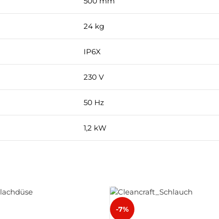
500 mm
24 kg
IP6X
230 V
50 Hz
1,2 kW
-7%