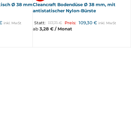
atisch Ø 38 mm
Cleancraft Bodendüse Ø 38 mm, mit
antistatischer Nylon-Bürste
€
109,30
€
Statt:
117,71
€
Preis:
inkl. MwSt
inkl. MwSt
ab
3,28 € / Monat