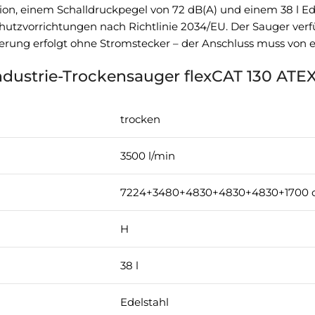
ation, einem Schalldruckpegel von 72 dB(A) und einem 38 l Ed
utzvorrichtungen nach Richtlinie 2034/EU. Der Sauger verfüg
erung erfolgt ohne Stromstecker – der Anschluss muss von e
Industrie-Trockensauger flexCAT 130 ATE
trocken
3500 l/min
7224+3480+4830+4830+4830+1700 
H
38 l
Edelstahl