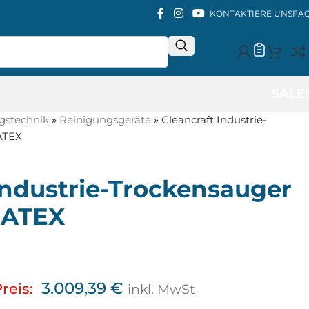
KONTAKTIERE UNS
FA
SALE
gstechnik
»
Reinigungsgeräte
»
Cleancraft Industrie-
ATEX
Industrie-Trockensauger
 ATEX
3.009,39
€
reis:
inkl. MwSt