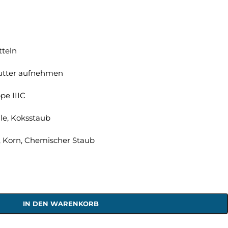
teln
utter aufnehmen
pe IIIC
le, Koksstaub
e, Korn, Chemischer Staub
IN DEN WARENKORB