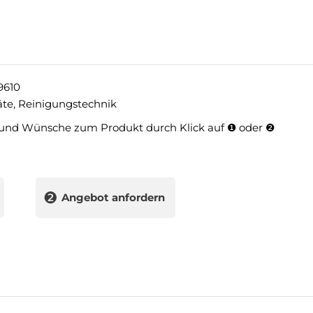
9610
äte
,
Reinigungstechnik
und Wünsche zum Produkt durch Klick auf ❶ oder ❷
❷
Angebot anfordern