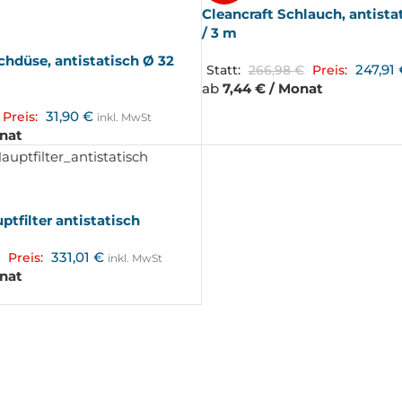
Cleancraft Schlauch, antist
/ 3 m
chdüse, antistatisch Ø 32
247,91
Statt:
266,98
€
Preis:
ab
7,44 € / Monat
31,90
€
Preis:
inkl. MwSt
onat
ptfilter antistatisch
331,01
€
Preis:
inkl. MwSt
onat