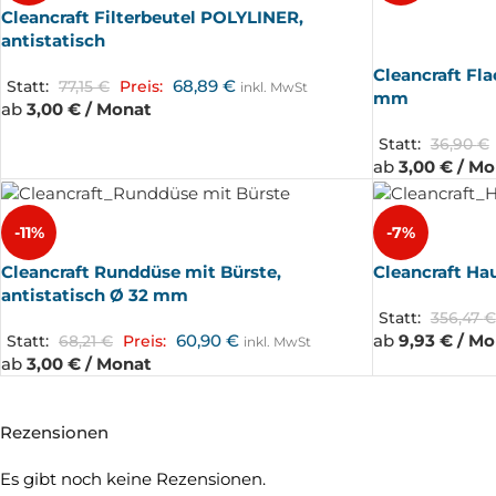
Cleancraft Filterbeutel POLYLINER,
AUSV
ERKA
antistatisch
UFT
Cleancraft Fla
68,89
€
Statt:
77,15
€
Preis:
inkl. MwSt
mm
ab
3,00 € / Monat
Statt:
36,90
€
ab
3,00 € / M
-11%
-7%
Cleancraft Runddüse mit Bürste,
Cleancraft Hau
antistatisch Ø 32 mm
Statt:
356,47
€
60,90
€
ab
9,93 € / M
Statt:
68,21
€
Preis:
inkl. MwSt
ab
3,00 € / Monat
Rezensionen
Es gibt noch keine Rezensionen.