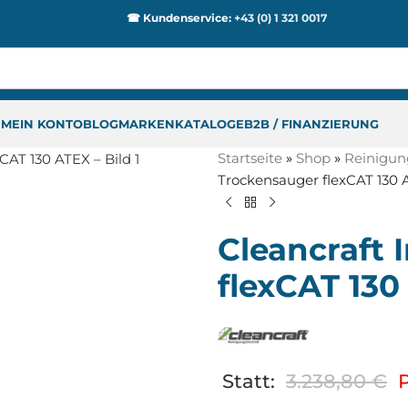
☎ Kundenservice:
+43 (0) 1 321 0017
P
MEIN KONTO
BLOG
MARKEN
KATALOGE
B2B / FINANZIERUNG
Startseite
»
Shop
»
Reinigun
Trockensauger flexCAT 130 
Cleancraft 
flexCAT 130
Statt:
3.238,80
€
P