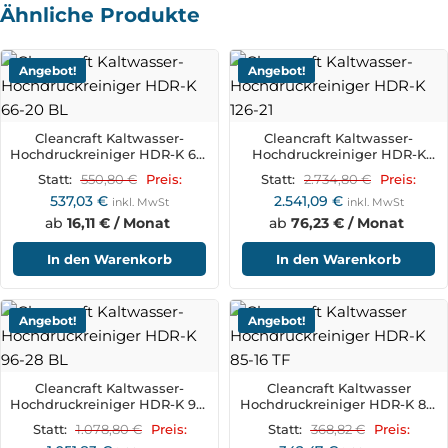
Ähnliche Produkte
Angebot!
Angebot!
Cleancraft Kaltwasser-
Cleancraft Kaltwasser-
Hochdruckreiniger HDR-K 66-
Hochdruckreiniger HDR-K
20 BL
126-21
550,80
€
2.734,80
€
Statt:
Preis:
Statt:
Preis:
537,03
€
2.541,09
€
inkl. MwSt
inkl. MwSt
ab
16,11 € / Monat
ab
76,23 € / Monat
In den Warenkorb
In den Warenkorb
Angebot!
Angebot!
Cleancraft Kaltwasser-
Cleancraft Kaltwasser
Hochdruckreiniger HDR-K 96-
Hochdruckreiniger HDR-K 85-
28 BL
16 TF
1.078,80
€
368,82
€
Statt:
Preis:
Statt:
Preis: