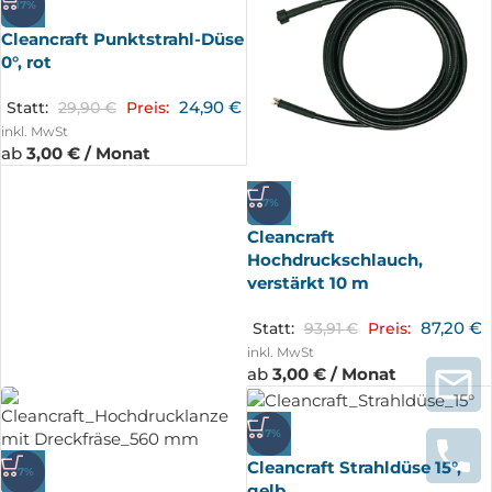
-17%
Cleancraft Punktstrahl-Düse
0°, rot
24,90
€
Statt:
29,90
€
Preis:
inkl. MwSt
ab
3,00 € / Monat
-7%
Cleancraft
Hochdruckschlauch,
verstärkt 10 m
87,20
€
Statt:
93,91
€
Preis:
inkl. MwSt
ab
3,00 € / Monat
-17%
Cleancraft Strahldüse 15°,
-7%
gelb