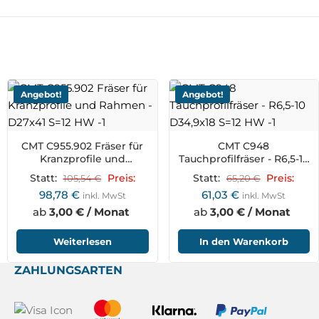
Angebot!
Angebot!
CMT C955.902 Fräser für
CMT C948
Kranzprofile und
Tauchprofilfräser - R6,5-10
Rahmen - D27x41 S=12
D34,9x18 S=12 HW
Statt:
105,54
€
Preis:
Statt:
65,20
€
Preis:
HW
98,78
€
61,03
€
inkl. MwSt
inkl. MwSt
ab
3,00 € / Monat
ab
3,00 € / Monat
Weiterlesen
In den Warenkorb
ZAHLUNGSARTEN