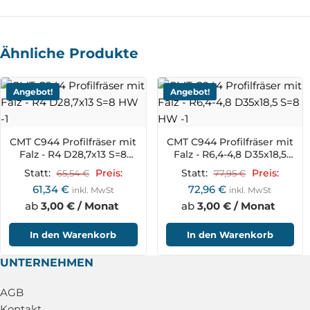
Ähnliche Produkte
Angebot!
Angebot!
CMT C944 Profilfräser mit
CMT C944 Profilfräser mit
Falz - R4 D28,7x13 S=8
Falz - R6,4-4,8 D35x18,5
HW
S=8 HW
Statt:
65,54
€
Preis:
Statt:
77,95
€
Preis:
61,34
€
72,96
€
inkl. MwSt
inkl. MwSt
ab
3,00 € / Monat
ab
3,00 € / Monat
In den Warenkorb
In den Warenkorb
UNTERNEHMEN
AGB
Kontakt