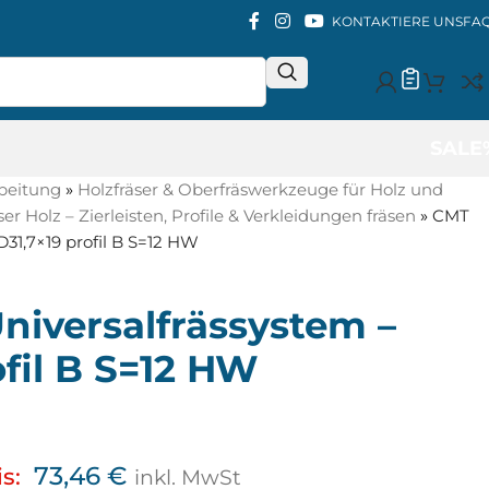
KONTAKTIERE UNS
FA
SALE
beitung
»
Holzfräser & Oberfräswerkzeuge für Holz und
äser Holz – Zierleisten, Profile & Verkleidungen fräsen
»
CMT
D31,7×19 profil B S=12 HW
niversalfrässystem –
ofil B S=12 HW
73,46
€
s:
inkl. MwSt