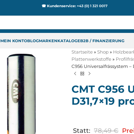
☎ Kundenservice:
+43 (0) 1 321 0017
P
MEIN KONTO
BLOG
MARKEN
KATALOGE
B2B / FINANZIERUNG
Startseite
»
Shop
»
Holzbear
Plattenwerkstoffe
»
Profilfr
C956 Universalfrässystem – 
CMT C956 U
D31,7×19 pr
Statt:
78,49
€
Prei