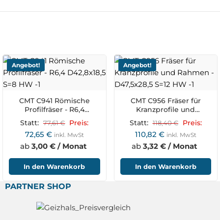
Angebot!
Angebot!
CMT C941 Römische
CMT C956 Fräser für
Profilfräser - R6,4
Kranzprofile und
D42,8x18,5 S=8 HW
Rahmen - D47,5x28,5 S=12
Statt:
77,61
€
Preis:
Statt:
118,40
€
Preis:
HW
72,65
€
110,82
€
inkl. MwSt
inkl. MwSt
ab
3,00 € / Monat
ab
3,32 € / Monat
In den Warenkorb
In den Warenkorb
PARTNER SHOP