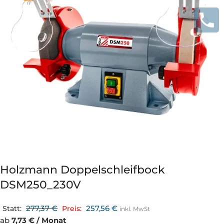
Holzmann Doppelschleifbock
DSM250_230V
277,37
€
257,56
€
Statt:
Preis:
inkl. MwSt
ab
7,73 € / Monat