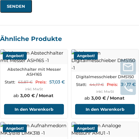
Ähnliche Produkte
Angebot!
Angebot!
Abstechhalter mit Messer
ASH16S
Digitalmesschieber DMS150
57,03
€
63,87
€
Statt:
Preis:
39,17
€
44,17
€
Statt:
Preis:
inkl. MwSt
inkl. MwSt
ab
3,00 € / Monat
ab
3,00 € / Monat
In den Warenkorb
In den Warenkorb
Angebot!
Angebot!