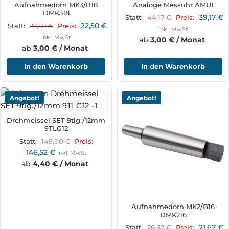
Aufnahmedorn MK3/B18
Analoge Messuhr AMU1
DMK318
39,17
€
44,17
€
Statt:
Preis:
22,50
€
27,50
€
Statt:
Preis:
inkl. MwSt
inkl. MwSt
ab
3,00 € / Monat
ab
3,00 € / Monat
In den Warenkorb
In den Warenkorb
Angebot!
Angebot!
Drehmeissel SET 9tlg./12mm
9TLG12
149,00
€
Statt:
Preis:
146,52
€
inkl. MwSt
ab
4,40 € / Monat
Aufnahmedorn MK2/B16
DMK216
21,67
€
26,67
€
Statt:
Preis: