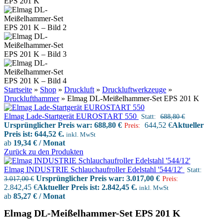
Startseite
»
Shop
»
Druckluft
»
Druckluftwerkzeuge
»
Drucklufthammer
»
Elmag DL-Meißelhammer-Set EPS 201 K
Elmag Lade-Startgerät EUROSTART 550
Statt:
688,80
€
Ursprünglicher Preis war: 688,80 €
644,52
€
Aktueller
Preis:
Preis ist: 644,52 €.
inkl. MwSt
ab
19,34 € / Monat
Zurück zu den Produkten
Elmag INDUSTRIE Schlauchaufroller Edelstahl '544/12'
Statt:
Ursprünglicher Preis war: 3.017,00 €
3.017,00
€
Preis:
2.842,45
€
Aktueller Preis ist: 2.842,45 €.
inkl. MwSt
ab
85,27 € / Monat
Elmag DL-Meißelhammer-Set EPS 201 K