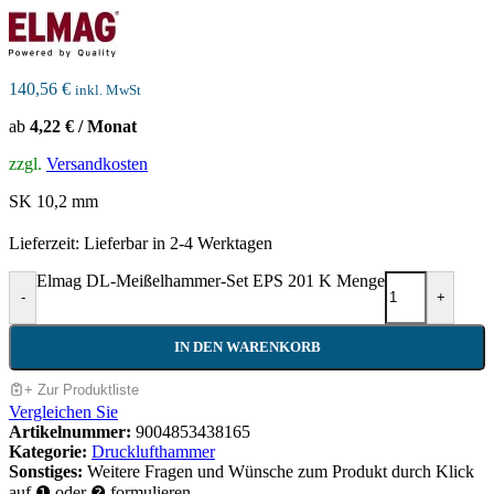
140,56
€
inkl. MwSt
ab
4,22 € / Monat
zzgl.
Versandkosten
SK 10,2 mm
Lieferzeit:
Lieferbar in 2-4 Werktagen
Elmag DL-Meißelhammer-Set EPS 201 K Menge
-
+
IN DEN WARENKORB
+ Zur Produktliste
Vergleichen Sie
Artikelnummer:
9004853438165
Kategorie:
Drucklufthammer
Sonstiges:
Weitere Fragen und Wünsche zum Produkt durch Klick
auf ❶ oder ❷ formulieren.