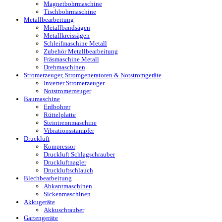
Magnetbohrmaschine
Tischbohrmaschine
Metallbearbeitung
Metallbandsägen
Metallkreissägen
Schleifmaschine Metall
Zubehör Metallbearbeitung
Fräsmaschine Metall
Drehmaschinen
Stromerzeuger, Stromgeneratoren & Notstromgeräte
Inverter Stromerzeuger
Notstromerzeuger
Baumaschine
Erdbohrer
Rüttelplatte
Steintrennmaschine
Vibrationsstampfer
Druckluft
Kompressor
Druckluft Schlagschrauber
Druckluftnagler
Druckluftschlauch
Blechbearbeitung
Abkantmaschinen
Sickenmaschinen
Akkugeräte
Akkuschrauber
Gartengeräte