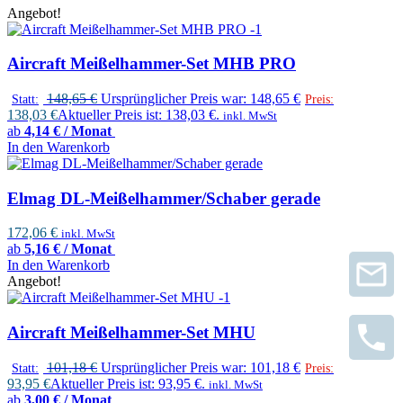
Angebot!
Aircraft Meißelhammer-Set MHB PRO
148,65
€
Ursprünglicher Preis war: 148,65 €
Statt:
Preis:
138,03
€
Aktueller Preis ist: 138,03 €.
inkl. MwSt
ab
4,14 € / Monat
In den Warenkorb
Elmag DL-Meißelhammer/Schaber gerade
172,06
€
inkl. MwSt
ab
5,16 € / Monat
In den Warenkorb
Angebot!
Aircraft Meißelhammer-Set MHU
101,18
€
Ursprünglicher Preis war: 101,18 €
Statt:
Preis:
93,95
€
Aktueller Preis ist: 93,95 €.
inkl. MwSt
ab
3,00 € / Monat