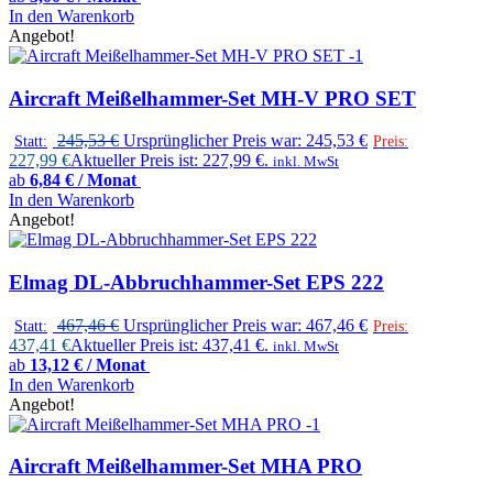
In den Warenkorb
Angebot!
Aircraft Meißelhammer-Set MH-V PRO SET
245,53
€
Ursprünglicher Preis war: 245,53 €
Statt:
Preis:
227,99
€
Aktueller Preis ist: 227,99 €.
inkl. MwSt
ab
6,84 € / Monat
In den Warenkorb
Angebot!
Elmag DL-Abbruchhammer-Set EPS 222
467,46
€
Ursprünglicher Preis war: 467,46 €
Statt:
Preis:
437,41
€
Aktueller Preis ist: 437,41 €.
inkl. MwSt
ab
13,12 € / Monat
In den Warenkorb
Angebot!
Aircraft Meißelhammer-Set MHA PRO