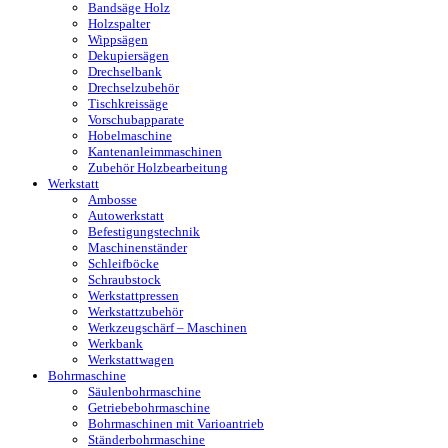
Bandsäge Holz
Holzspalter
Wippsägen
Dekupiersägen
Drechselbank
Drechselzubehör
Tischkreissäge
Vorschubapparate
Hobelmaschine
Kantenanleimmaschinen
Zubehör Holzbearbeitung
Werkstatt
Ambosse
Autowerkstatt
Befestigungstechnik
Maschinenständer
Schleifböcke
Schraubstock
Werkstattpressen
Werkstattzubehör
Werkzeugschärf – Maschinen
Werkbank
Werkstattwagen
Bohrmaschine
Säulenbohrmaschine
Getriebebohrmaschine
Bohrmaschinen mit Varioantrieb
Ständerbohrmaschine