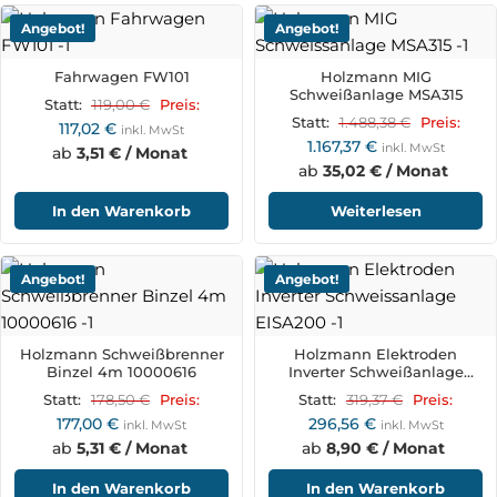
Angebot!
Angebot!
Fahrwagen FW101
Holzmann MIG
Schweißanlage MSA315
119,00
€
Statt:
Preis:
1.488,38
€
Statt:
Preis:
117,02
€
inkl. MwSt
1.167,37
€
inkl. MwSt
ab
3,51 € / Monat
ab
35,02 € / Monat
In den Warenkorb
Weiterlesen
Angebot!
Angebot!
Holzmann Schweißbrenner
Holzmann Elektroden
Binzel 4m 10000616
Inverter Schweißanlage
EISA200
178,50
€
319,37
€
Statt:
Preis:
Statt:
Preis:
177,00
€
296,56
€
inkl. MwSt
inkl. MwSt
ab
5,31 € / Monat
ab
8,90 € / Monat
In den Warenkorb
In den Warenkorb