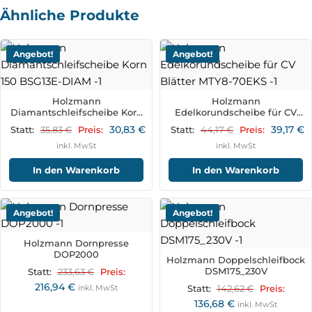
Ähnliche Produkte
Angebot!
Angebot!
Holzmann
Holzmann
Diamantschleifscheibe Korn
Edelkorundscheibe für CV
150 BSG13E-DIAM
Blätter MTY8-70EKS
30,83
€
39,17
€
35,83
€
44,17
€
Statt:
Preis:
Statt:
Preis:
inkl. MwSt
inkl. MwSt
In den Warenkorb
In den Warenkorb
Angebot!
Angebot!
Holzmann Dornpresse
DOP2000
Holzmann Doppelschleifbock
DSM175_230V
233,63
€
Statt:
Preis:
216,94
€
inkl. MwSt
142,62
€
Statt:
Preis:
136,68
€
inkl. MwSt