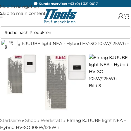
☎ Kundenservice:
+43 (0) 1 321 0017
Skip to navigation
Skip to main content
Zum Vergrößern anklicken
AUSV
ERKA
UFT
Startseite
»
Shop
»
Werkstatt
»
Elmag KJUUBE light NEA –
Hybrid HV-SO 10kW/12kWh