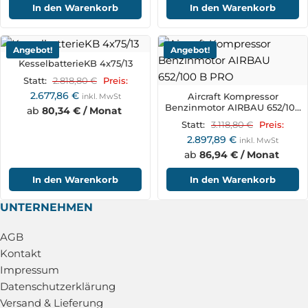
In den Warenkorb
In den Warenkorb
Angebot!
Angebot!
KesselbatterieKB 4x75/13
2.818,80
€
Statt:
Preis:
2.677,86
€
Aircraft Kompressor
inkl. MwSt
Benzinmotor AIRBAU 652/100
ab
80,34 € / Monat
B PRO
3.118,80
€
Statt:
Preis:
2.897,89
€
inkl. MwSt
ab
86,94 € / Monat
In den Warenkorb
In den Warenkorb
UNTERNEHMEN
AGB
Kontakt
Impressum
Datenschutzerklärung
Versand & Lieferung