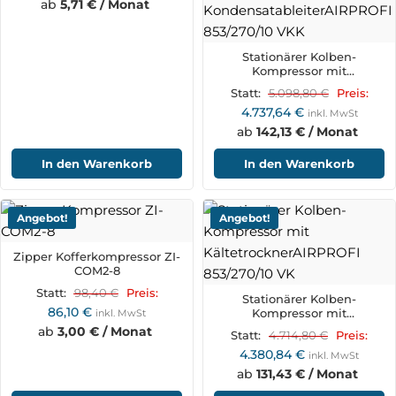
ab
5,71 € / Monat
Stationärer Kolben-
Kompressor mit
Kältetrockner, Feinfilter,
5.098,80
€
Statt:
Preis:
Kondensataufbereiter zur Öl-
4.737,64
€
Wasser-Trennung und
inkl. MwSt
automatischem
ab
142,13 € / Monat
KondensatableiterAIRPROFI
853/270/10 VKK
In den Warenkorb
In den Warenkorb
Angebot!
Angebot!
Zipper Kofferkompressor ZI-
COM2-8
98,40
€
Statt:
Preis:
Stationärer Kolben-
86,10
€
Kompressor mit
inkl. MwSt
KältetrocknerAIRPROFI
ab
3,00 € / Monat
4.714,80
€
Statt:
Preis:
853/270/10 VK
4.380,84
€
inkl. MwSt
ab
131,43 € / Monat