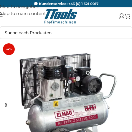
☎ Kundenservice:
+43 (0) 1 321 0017
Skip to navigation
Skip to main content
-4%
AUSV
ERKA
UFT