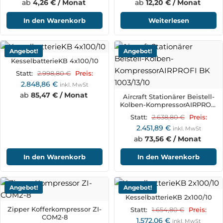
ab
4,26 € / Monat
ab
12,20 € / Monat
In den Warenkorb
Weiterlesen
Angebot!
Angebot!
KesselbatterieKB 4x100/10
2.998,80
€
Statt:
Preis:
2.848,86
€
inkl. MwSt
ab
85,47 € / Monat
Aircraft Stationärer Beistell-
Kolben-KompressorAIRPROFI
BK 1003/13/10
2.638,80
€
Statt:
Preis:
2.451,89
€
inkl. MwSt
ab
73,56 € / Monat
In den Warenkorb
In den Warenkorb
Angebot!
Angebot!
KesselbatterieKB 2x100/10
Zipper Kofferkompressor ZI-
1.654,80
€
Statt:
Preis:
COM2-8
1.572,06
€
inkl. MwSt