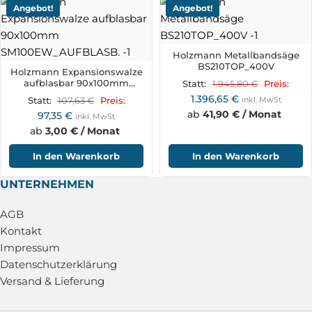
Angebot!
Angebot!
Holzmann Metallbandsäge
BS210TOP_400V
Holzmann Expansionswalze
aufblasbar 90x100mm
1.945,80
€
Statt:
Preis:
SM100EW_AUFBLASB.
1.396,65
€
107,63
€
inkl. MwSt
Statt:
Preis:
ab
41,90 € / Monat
97,35
€
inkl. MwSt
ab
3,00 € / Monat
In den Warenkorb
In den Warenkorb
UNTERNEHMEN
AGB
Kontakt
Impressum
Datenschutzerklärung
Versand & Lieferung