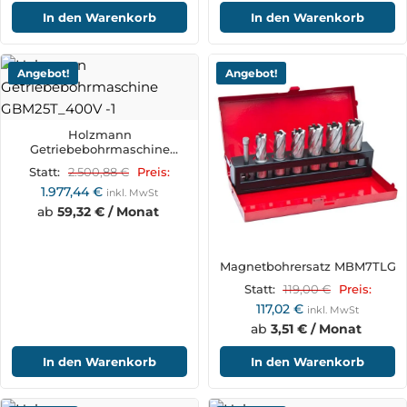
In den Warenkorb
In den Warenkorb
Angebot!
Angebot!
Holzmann
Getriebebohrmaschine
GBM25T_400V
2.500,88
€
Statt:
Preis:
1.977,44
€
inkl. MwSt
ab
59,32 € / Monat
Magnetbohrersatz MBM7TLG
119,00
€
Statt:
Preis:
117,02
€
inkl. MwSt
ab
3,51 € / Monat
In den Warenkorb
In den Warenkorb