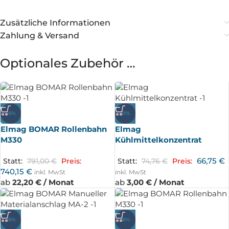
Zusätzliche Informationen
Zahlung & Versand
Optionales Zubehör …
-6%
-11%
Elmag BOMAR Rollenbahn
Elmag
M330
Kühlmittelkonzentrat
66,75
€
Statt:
791,00
€
Preis:
Statt:
74,76
€
Preis:
740,15
€
inkl. MwSt
inkl. MwSt
ab
22,20 € / Monat
ab
3,00 € / Monat
-6%
-6%