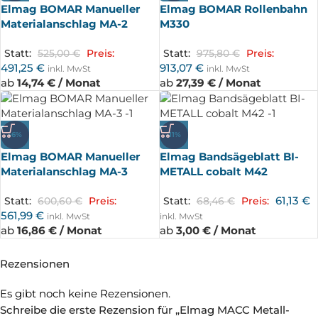
Elmag BOMAR Manueller
Elmag BOMAR Rollenbahn
Materialanschlag MA-2
M330
Statt:
525,00
€
Preis:
Statt:
975,80
€
Preis:
491,25
€
913,07
€
inkl. MwSt
inkl. MwSt
ab
14,74 € / Monat
ab
27,39 € / Monat
-6%
-11%
Elmag BOMAR Manueller
Elmag Bandsägeblatt BI-
Materialanschlag MA-3
METALL cobalt M42
61,13
€
Statt:
600,60
€
Preis:
Statt:
68,46
€
Preis:
561,99
€
inkl. MwSt
inkl. MwSt
ab
16,86 € / Monat
ab
3,00 € / Monat
Rezensionen
Es gibt noch keine Rezensionen.
Schreibe die erste Rezension für „Elmag MACC Metall-