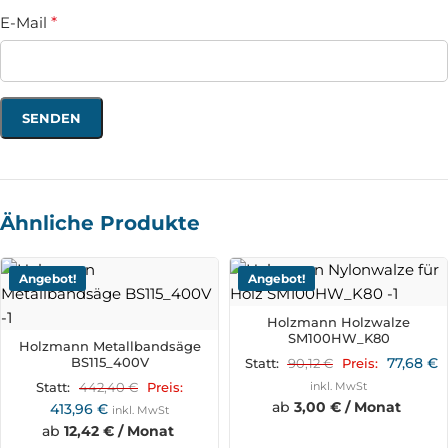
E-Mail
*
Ähnliche Produkte
Angebot!
Angebot!
Holzmann Holzwalze
SM100HW_K80
Holzmann Metallbandsäge
BS115_400V
77,68
€
90,12
€
Statt:
Preis:
442,40
€
inkl. MwSt
Statt:
Preis:
ab
3,00 € / Monat
413,96
€
inkl. MwSt
ab
12,42 € / Monat