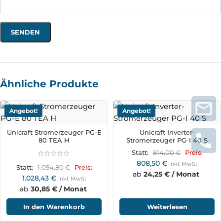
Ähnliche Produkte
Angebot!
Angebot!
Unicraft Stromerzeuger PG-E
Unicraft Inverter-
80 TEA H
Stromerzeuger PG-I 40 S
814,00
€
Statt:
Preis:
808,50
€
inkl. MwSt
1.054,80
€
Statt:
Preis:
ab
24,25 € / Monat
1.028,43
€
inkl. MwSt
ab
30,85 € / Monat
In den Warenkorb
Weiterlesen