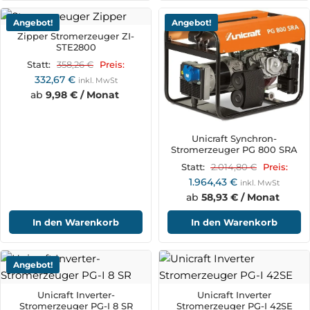
Angebot!
Angebot!
Zipper Stromerzeuger ZI-
STE2800
358,26
€
Statt:
Preis:
332,67
€
inkl. MwSt
ab
9,98 € / Monat
Unicraft Synchron-
Stromerzeuger PG 800 SRA
2.014,80
€
Statt:
Preis:
1.964,43
€
inkl. MwSt
ab
58,93 € / Monat
In den Warenkorb
In den Warenkorb
Angebot!
Unicraft Inverter-
Unicraft Inverter
Stromerzeuger PG-I 8 SR
Stromerzeuger PG-I 42SE