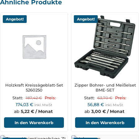
Ähnliche Produkte
Angebot!
Angebot!
Holzkraft Kreissägeblatt-Set
Zipper Bohrer- und Meißelset
5260250
BME-SET
187,42
€
63,70
€
Statt:
Preis:
Statt:
Preis:
174,03
€
56,88
€
inkl. MwSt
inkl. MwSt
ab
5,22 € / Monat
ab
3,00 € / Monat
In den Warenkorb
In den Warenkorb