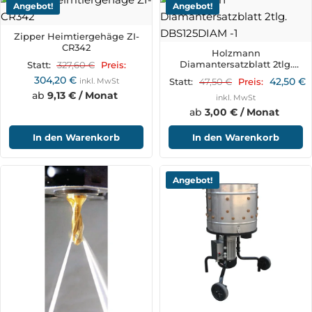
Angebot!
Angebot!
Zipper Heimtiergehäge ZI-
CR342
Holzmann
Diamantersatzblatt 2tlg.
327,60
€
Statt:
Preis:
DBS125DIAM
304,20
€
42,50
€
inkl. MwSt
47,50
€
Statt:
Preis:
ab
9,13 € / Monat
inkl. MwSt
ab
3,00 € / Monat
In den Warenkorb
In den Warenkorb
Angebot!