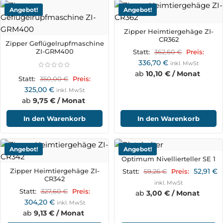
Angebot!
Angebot!
Zipper Heimtiergehäge ZI-
CR362
Zipper Geflügelrupfmaschine
ZI-GRM400
362,60
€
Statt:
Preis:
336,70
€
inkl. MwSt
ab
10,10 € / Monat
350,00
€
Statt:
Preis:
325,00
€
inkl. MwSt
ab
9,75 € / Monat
In den Warenkorb
In den Warenkorb
Angebot!
Angebot!
Optimum Nivellierteller SE 1
Zipper Heimtiergehäge ZI-
52,91
€
59,26
€
Statt:
Preis:
CR342
inkl. MwSt
327,60
€
Statt:
Preis:
ab
3,00 € / Monat
304,20
€
inkl. MwSt
ab
9,13 € / Monat