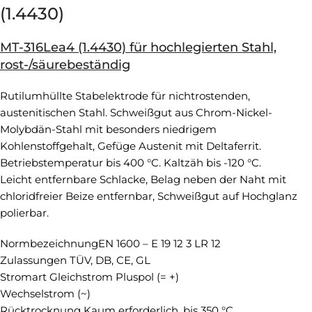
(1.4430)
MT-316Lea4 (1.4430) für hochlegierten Stahl,
rost-/säurebeständig
Rutilumhüllte Stabelektrode für nichtrostenden,
austenitischen Stahl. Schweißgut aus Chrom-Nickel-
Molybdän-Stahl mit besonders niedrigem
Kohlenstoffgehalt, Gefüge Austenit mit Deltaferrit.
Betriebstemperatur bis 400 °C. Kaltzäh bis -120 °C.
Leicht entfernbare Schlacke, Belag neben der Naht mit
chloridfreier Beize entfernbar, Schweißgut auf Hochglanz
polierbar.
NormbezeichnungEN 1600 – E 19 12 3 LR 12
Zulassungen TÜV, DB, CE, GL
Stromart Gleichstrom Pluspol (= +)
Wechselstrom (~)
Rücktrocknung Kaum erforderlich, bis 350 °C