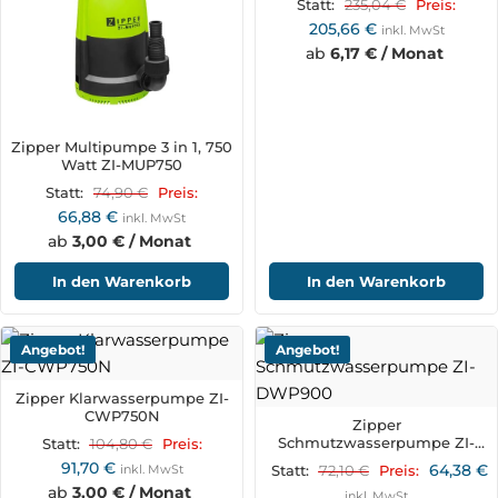
235,04
€
Statt:
Preis:
205,66
€
inkl. MwSt
ab
6,17 € / Monat
Zipper Multipumpe 3 in 1, 750
Watt ZI-MUP750
74,90
€
Statt:
Preis:
66,88
€
inkl. MwSt
ab
3,00 € / Monat
In den Warenkorb
In den Warenkorb
Angebot!
Angebot!
Zipper Klarwasserpumpe ZI-
CWP750N
Zipper
Schmutzwasserpumpe ZI-
104,80
€
Statt:
Preis:
DWP900
91,70
€
64,38
€
inkl. MwSt
72,10
€
Statt:
Preis:
ab
3,00 € / Monat
inkl. MwSt