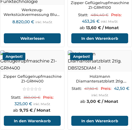
Zipper Geflügelrupfmaschine
ZI-GRM1100
Werkzeug-
Werkstückvermessung Blum
484,40
€
Statt:
Preis:
TC62RC und ZX-Speed BRC-
453,26
€
8.820,00
€
inkl. MwSt
inkl. MwSt
Funktechnologie
ab
13,60 € / Monat
Weiterlesen
In den Warenkorb
Angebot!
Angebot!
Zipper Geflügelrupfmaschine
Holzmann
ZI-GRM400
Diamantersatzblatt 2tlg.
DBS125DIAM
42,50
€
47,50
€
Statt:
Preis:
inkl. MwSt
350,00
€
Statt:
Preis:
ab
3,00 € / Monat
325,00
€
inkl. MwSt
ab
9,75 € / Monat
In den Warenkorb
In den Warenkorb