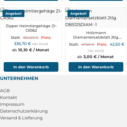
Angebot!
Angebot!
Zipper Heimtiergehäge ZI-
CR362
Holzmann
Diamantersatzblatt 2tlg.
362,60
€
Statt:
Preis:
DBS125DIAM
336,70
€
42,50
€
inkl. MwSt
47,50
€
Statt:
Preis:
ab
10,10 € / Monat
inkl. MwSt
ab
3,00 € / Monat
In den Warenkorb
In den Warenkorb
UNTERNEHMEN
AGB
Kontakt
Impressum
Datenschutzerklärung
Versand & Lieferung