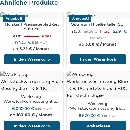
Ähnliche Produkte
Angebot!
Angebot!
Holzkraft Kreissägeblatt-Set
Optimum Nivellierteller SE 1
5260250
52,91
€
59,26
€
Statt:
Preis:
187,42
€
Statt:
Preis:
inkl. MwSt
174,03
€
inkl. MwSt
ab
3,00 € / Monat
ab
5,22 € / Monat
In den Warenkorb
In den Warenkorb
Werkzeug-
Werkstückvermessung Blum
Werkzeug-
Mess-System TC62RC
6.000,00
€
Werkstückvermessung Blum
inkl. MwSt
TC62RC und ZX-Speed BRC-
ab
180,00 € / Monat
8.820,00
€
inkl. MwSt
Funktechnologie
In den Warenkorb
Weiterlesen